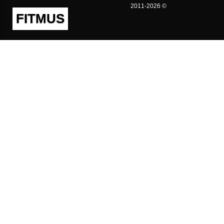
2011-2026 ©
FITMUS
Полезно
Контакты
Пользовательское соглашение
Политика конфиденциальности
Техническая поддержка
Публичная оферта
Предложения и жалобы
support@fitmus.com
Проект
Инструкции
Для разработчиков
FAQ (Вопросы и Ответы)