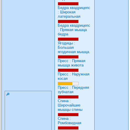
Бедра квадрицепс
:
Широкая
латеральная
Бедра квадрицепс
:
Прямая мышца
бедра
Ягодицы
:
Большая
ягодичная мышца.
Пресс
:
Прямая
мышца живота
Пресс
:
Наружная
косая
Пресс
:
Передняя
зубчатая
Спина
:
Широчайшие
мышцы спины
Спина
:
Ромбовидная