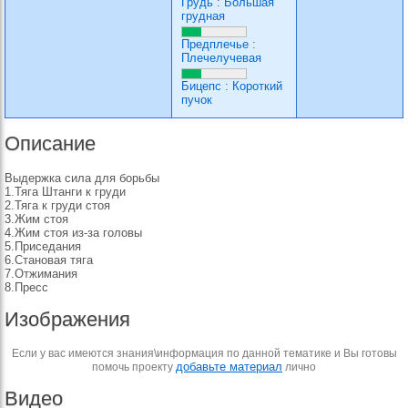
Грудь
:
Большая
грудная
Предплечье
:
Плечелучевая
Бицепс
:
Короткий
пучок
Описание
Выдержка сила для борьбы
1.Тяга Штанги к груди
2.Тяга к груди стоя
3.Жим стоя
4.Жим стоя из-за головы
5.Приседания
6.Становая тяга
7.Отжимания
8.Пресс
Изображения
Если у вас имеются знания\информация по данной тематике и Вы готовы
добавьте материал
помочь проекту
лично
Видео