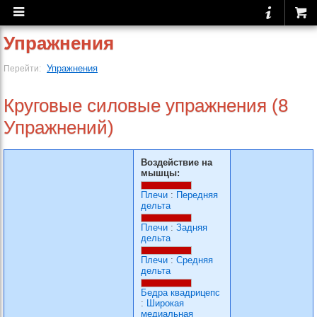
Упражнения
Упражнения
Перейти:
Круговые силовые упражнения (8
Упражнений)
Воздействие на
мышцы:
Плечи
:
Передняя
дельта
Плечи
:
Задняя
дельта
Плечи
:
Средняя
дельта
Бедра квадрицепс
:
Широкая
медиальная