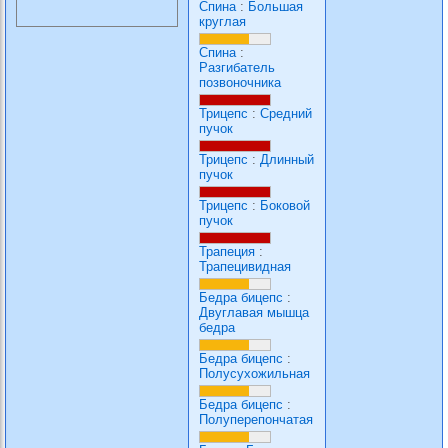
Спина
:
Большая
круглая
Спина
:
Разгибатель
позвоночника
Трицепс
:
Средний
пучок
Трицепс
:
Длинный
пучок
Трицепс
:
Боковой
пучок
Трапеция
:
Трапецивидная
Бедра бицепс
:
Двуглавая мышца
бедра
Бедра бицепс
:
Полусухожильная
Бедра бицепс
:
Полуперепончатая