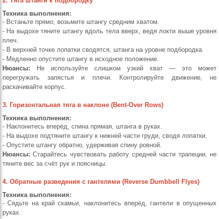
2. Тяга штанги к подбородку
Техника выполнения:
- Встаньте прямо, возьмите штангу средним хватом.
- На выдохе тяните штангу вдоль тела вверх, ведя локти выше уровня
плеч.
- В верхней точке лопатки сводятся, штанга на уровне подбородка.
- Медленно опустите штангу в исходное положение.
Нюансы:
Не используйте слишком узкий хват — это может
перегружать запястья и плечи. Контролируйте движение, не
раскачивайте корпус.
3. Горизонтальная тяга в наклоне (Bent-Over Rows)
Техника выполнения:
- Наклонитесь вперёд, спина прямая, штанга в руках.
- На выдохе подтяните штангу к нижней части груди, сводя лопатки.
- Опустите штангу обратно, удерживая спину ровной.
Нюансы:
Старайтесь чувствовать работу средней части трапеции, не
тяните вес за счёт рук и поясницы.
4. Обратные разведения с гантелями (Reverse Dumbbell Flyes)
Техника выполнения:
- Сядьте на край скамьи, наклонитесь вперёд, гантели в опущенных
руках.