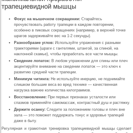
трапециевидной мышцы
Фокус на мышечном сокращении:
Старайтесь
прочувствовать работу трапеции в каждом повторении,
особенно в пиковых сокращениях (например, в верхней точке
шрагов задерживайте вес на 1-2 секунды).
Разнообразие углов:
Используйте упражнения с разными
траекториями (шраги с гантелями, штангой, за спиной, на
наклонной скамье), чтобы проработать все части мышцы.
Сведение лопаток:
В любом упражнении для спины или плеч
акцентируйте внимание на сведении лопаток — это ключ к
развитию средней части трапеции.
Минимум читинга:
Не используйте инерцию, не поднимайте
слишком большие веса во вред технике — качественная
нагрузка важнее количества килограммов.
Восстановление:
При первых признаках усталости или
спазмов применяйте самомассаж, контрастный душ и растяжку.
Держите осанку:
Следите за положением головы и плеч вне
зала — это поможет поддержать тонус и здоровье трапеций
даже в быту.
Регулярная и грамотная тренировка трапециевидной мышцы сделает