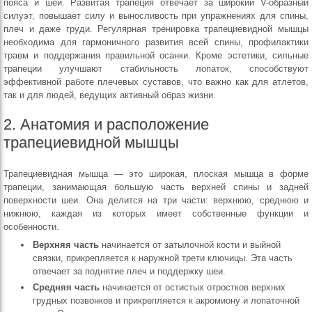
пояса и шеи. Развитая трапеция отвечает за широкий V-образный
силуэт, повышает силу и выносливость при упражнениях для спины,
плеч и даже груди. Регулярная тренировка трапециевидной мышцы
необходима для гармоничного развития всей спины, профилактики
травм и поддержания правильной осанки. Кроме эстетики, сильные
трапеции улучшают стабильность лопаток, способствуют
эффективной работе плечевых суставов, что важно как для атлетов,
так и для людей, ведущих активный образ жизни.
2. Анатомия и расположение
трапециевидной мышцы
Трапециевидная мышца — это широкая, плоская мышца в форме
трапеции, занимающая большую часть верхней спины и задней
поверхности шеи. Она делится на три части: верхнюю, среднюю и
нижнюю, каждая из которых имеет собственные функции и
особенности.
Верхняя часть
начинается от затылочной кости и выйной
связки, прикрепляется к наружной трети ключицы. Эта часть
отвечает за поднятие плеч и поддержку шеи.
Средняя часть
начинается от остистых отростков верхних
грудных позвонков и прикрепляется к акромиону и лопаточной