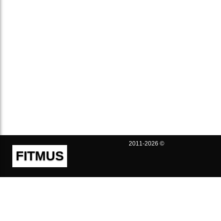
2011-2026 ©
FITMUS
Полезно
Контакты
Пользовательское соглашение
Политика конфиденциальности
Техническая поддержка
Публичная оферта
Предложения и жалобы