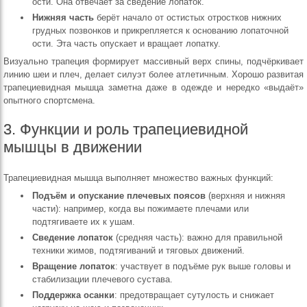
ости. Она отвечает за сведение лопаток.
Нижняя часть
берёт начало от остистых отростков нижних
грудных позвонков и прикрепляется к основанию лопаточной
ости. Эта часть опускает и вращает лопатку.
Визуально трапеция формирует массивный верх спины, подчёркивает
линию шеи и плеч, делает силуэт более атлетичным. Хорошо развитая
трапециевидная мышца заметна даже в одежде и нередко «выдаёт»
опытного спортсмена.
3. Функции и роль трапециевидной
мышцы в движении
Трапециевидная мышца выполняет множество важных функций:
Подъём и опускание плечевых поясов
(верхняя и нижняя
части): например, когда вы пожимаете плечами или
подтягиваете их к ушам.
Сведение лопаток
(средняя часть): важно для правильной
техники жимов, подтягиваний и тяговых движений.
Вращение лопаток
: участвует в подъёме рук выше головы и
стабилизации плечевого сустава.
Поддержка осанки
: предотвращает сутулость и снижает