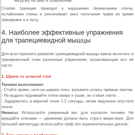
нагрузку на шею и позвоночник.
Слабая трапеция приводит к нарушению биомеханики плеча,
ослаблению спины и увеличивает риск получения травм во время
тренировок и в быту.
4. Наиболее эффективные упражнения
для трапециевидной мышцы
Для всестороннего развития трапециевидной мышцы важно включать в
тренировочный план различные упражнения, затрагивающие все её
части.
1. Шраги со штангой стоя
Техника выполнения:
- Стойте прямо, ноги на ширине плеч, возьмите штангу прямым хватом.
- На выдохе поднимайте плечи вверх к ушам, не сгибая локти.
- Задержитесь в верхней точке 1-2 секунды, затем медленно опустите
плечи.
Нюансы:
Используйте умеренный вес для контроля техники. Не
вращайте плечами — движение должно быть строго вверх-вниз. Для
большей амплитуды используйте гриф без ограничительных дисков.