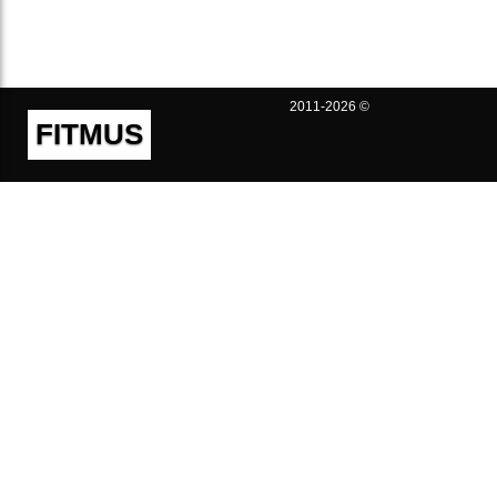
2011-2026 ©
FITMUS
Полезно
Контакты
Пользовательское соглашение
Политика конфиденциальности
Техническая поддержка
Публичная оферта
Предложения и жалобы
support@fitmus.com
Проект
Инструкции
Для разработчиков
FAQ (Вопросы и Ответы)