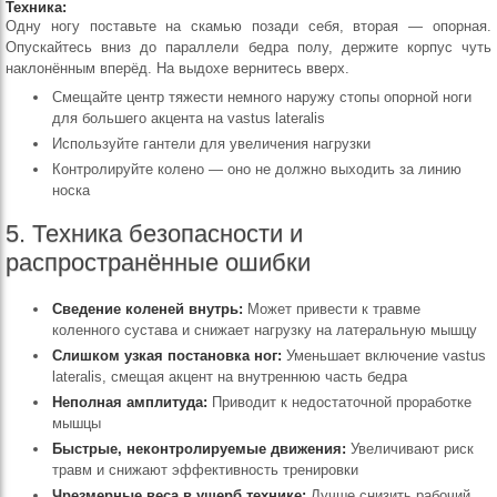
Техника:
Одну ногу поставьте на скамью позади себя, вторая — опорная.
Опускайтесь вниз до параллели бедра полу, держите корпус чуть
наклонённым вперёд. На выдохе вернитесь вверх.
Смещайте центр тяжести немного наружу стопы опорной ноги
для большего акцента на vastus lateralis
Используйте гантели для увеличения нагрузки
Контролируйте колено — оно не должно выходить за линию
носка
5. Техника безопасности и
распространённые ошибки
Сведение коленей внутрь:
Может привести к травме
коленного сустава и снижает нагрузку на латеральную мышцу
Слишком узкая постановка ног:
Уменьшает включение vastus
lateralis, смещая акцент на внутреннюю часть бедра
Неполная амплитуда:
Приводит к недостаточной проработке
мышцы
Быстрые, неконтролируемые движения:
Увеличивают риск
травм и снижают эффективность тренировки
Чрезмерные веса в ущерб технике:
Лучше снизить рабочий