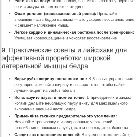
Растяжка на боку:
Лежа на боку, возьмитесь за стопу верхней
ноги и аккуратно подтяните к ягодице.
Фоам-роллинг (миофасциальный релиз):
Прокатайте
внешнюю часть бедра валиком — это ускоряет восстановление
и снимает напряжение мышц.
Лёгкое кардио и динамическая растяжка после тренировки:
Улучшает кровообращение и ускоряет восстановление
9. Практические советы и лайфхаки для
эффективной проработки широкой
латеральной мышцы бедра
Варьируйте ширину постановки ног:
В базовых упражнениях
регулярно изменяйте ширину и разворот стоп, чтобы найти
лучший акцент на vastus lateralis
Используйте паузы в нижней точке:
В приседаниях и жимах
ногами делайте небольшую паузу внизу для максимального
включения внешней части бедра
Применяйте технику предварительного утомления:
Начинайте тренировку с изолированных упражнений
(разгибания с носками наружу), затем переходите к базовым
Следите за положением коленей:
Визуально отслеживайте,