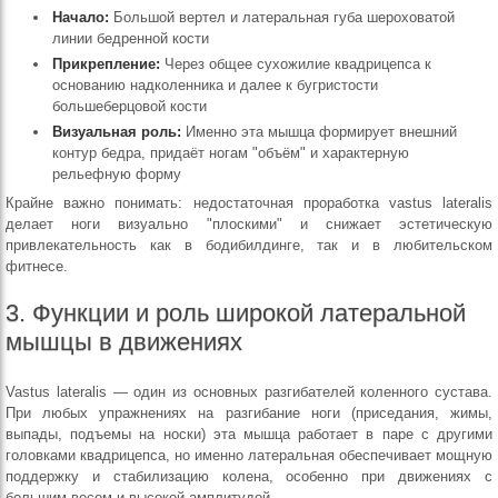
Начало:
Большой вертел и латеральная губа шероховатой
линии бедренной кости
Прикрепление:
Через общее сухожилие квадрицепса к
основанию надколенника и далее к бугристости
большеберцовой кости
Визуальная роль:
Именно эта мышца формирует внешний
контур бедра, придаёт ногам "объём" и характерную
рельефную форму
Крайне важно понимать: недостаточная проработка vastus lateralis
делает ноги визуально "плоскими" и снижает эстетическую
привлекательность как в бодибилдинге, так и в любительском
фитнесе.
3. Функции и роль широкой латеральной
мышцы в движениях
Vastus lateralis — один из основных разгибателей коленного сустава.
При любых упражнениях на разгибание ноги (приседания, жимы,
выпады, подъемы на носки) эта мышца работает в паре с другими
головками квадрицепса, но именно латеральная обеспечивает мощную
поддержку и стабилизацию колена, особенно при движениях с
большим весом и высокой амплитудой.