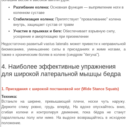
Разгибание колена:
Основная функция — выпрямление ноги в
коленном суставе
Стабилизация колена:
Препятствует "проваливанию" колена
внутрь, защищает сустав от травм
Участие в прыжках и беге:
Обеспечивает взрывную силу,
ускорение и амортизацию при приземлении
Недостаточно развитый vastus lateralis может привести к неправильной
биомеханике, уменьшению силы в приседаниях и жиме ногами, а
также к хроническим болям в колене (синдром "бегуна").
4. Наиболее эффективные упражнения
для широкой латеральной мышцы бедра
1. Приседания с широкой постановкой ног (Wide Stance Squats)
Техника:
Встаньте на ширине, превышающей плечи, носки чуть наружу.
Держите спину ровно, грудь вперёд. На вдохе опускайтесь вниз,
сгибая колени и контролируя движение, пока бёдра не станут
параллельны полу или ниже. На выдохе возвращайтесь в исходное
положение.