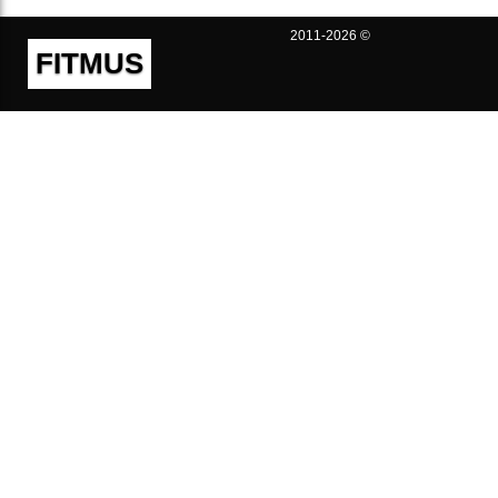
2011-2026 ©
FITMUS
Полезно
Контакты
Пользовательское соглашение
Политика конфиденциальности
Техническая поддержка
Публичная оферта
Предложения и жалобы
support@fitmus.com
Проект
Инструкции
Для разработчиков
FAQ (Вопросы и Ответы)