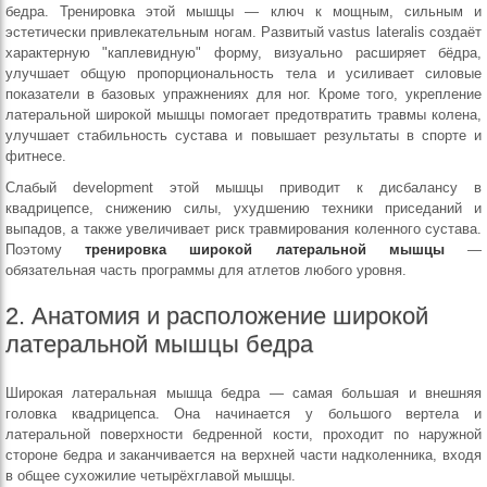
бедра. Тренировка этой мышцы — ключ к мощным, сильным и
эстетически привлекательным ногам. Развитый vastus lateralis создаёт
характерную "каплевидную" форму, визуально расширяет бёдра,
улучшает общую пропорциональность тела и усиливает силовые
показатели в базовых упражнениях для ног. Кроме того, укрепление
латеральной широкой мышцы помогает предотвратить травмы колена,
улучшает стабильность сустава и повышает результаты в спорте и
фитнесе.
Слабый development этой мышцы приводит к дисбалансу в
квадрицепсе, снижению силы, ухудшению техники приседаний и
выпадов, а также увеличивает риск травмирования коленного сустава.
Поэтому
тренировка широкой латеральной мышцы
—
обязательная часть программы для атлетов любого уровня.
2. Анатомия и расположение широкой
латеральной мышцы бедра
Широкая латеральная мышца бедра — самая большая и внешняя
головка квадрицепса. Она начинается у большого вертела и
латеральной поверхности бедренной кости, проходит по наружной
стороне бедра и заканчивается на верхней части надколенника, входя
в общее сухожилие четырёхглавой мышцы.