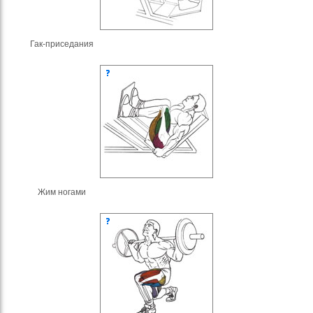
Гак-приседания
Жим ногами