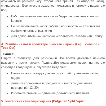
опускаясь на рабочую ногу, вторая нога прямая. Таз отводите назад,
спина ровная. Вернитесь в исходное положение и повторите на другую
ногу.
Работает именно внешняя часть бедра, активируется vastus
lateralis
Не разворачивайте носок рабочей ноги внутрь — это снижает
эффективность упражнения
Для дополнительной нагрузки используйте гантели или штангу
4. Разгибания ног в тренажёре с носками врозь (Leg Extension -
Toes Out)
Техника:
Сядьте в тренажёр для разгибаний. Во время движения немного
разверните носки наружу. Поднимайте платформу вверх, полностью
сокращая квадрицепсы, опускайте медленно.
Разворот носков наружу акцентирует работу внешней части
бедра
Делайте упражнение в среднем или высоком диапазоне
повторений (12–20)
Избегайте рывков — движение должно быть плавным
5. Болгарские сплит-приседания (Bulgarian Split Squat)