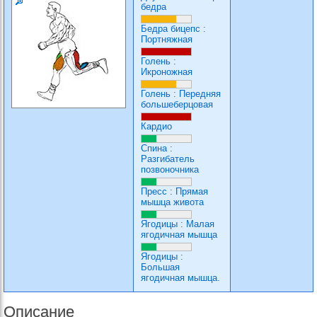
бедра
Бедра бицепс
:
Портняжная
Голень
:
Икроножная
Голень
:
Передняя
большеберцовая
Кардио
Спина
:
Разгибатель
позвоночника
Пресс
:
Прямая
мышца живота
Ягодицы
:
Малая
ягодичная мышца
Ягодицы
:
Большая
ягодичная мышца.
Описание