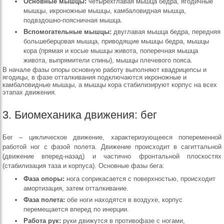
Основные мышцы:
четырехглавая мышца бедра, ягодичные
мышцы, икроножные мышцы, камбаловидная мышца,
подвздошно-поясничная мышца.
Вспомогательные мышцы:
двуглавая мышца бедра, передняя
большеберцовая мышца, приводящие мышцы бедра, мышцы
кора (прямая и косые мышцы живота, поперечная мышца
живота, выпрямители спины), мышцы плечевого пояса.
В начале фазы опоры основную работу выполняют квадрицепсы и
ягодицы, в фазе отталкивания подключаются икроножные и
камбаловидные мышцы, а мышцы кора стабилизируют корпус на всех
этапах движения.
3. Биомеханика движения: бег
Бег – циклическое движение, характеризующееся попеременной
работой ног с фазой полета. Движение происходит в сагиттальной
(движение вперед-назад) и частично фронтальной плоскостях
(стабилизация таза и корпуса). Основные фазы бега:
Фаза опоры:
нога соприкасается с поверхностью, происходит
амортизация, затем отталкивание.
Фаза полета:
обе ноги находятся в воздухе, корпус
перемещается вперед по инерции.
Работа рук:
руки движутся в противофазе с ногами,