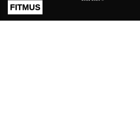
FITMUS
Полезно
Контакты
Пользовательское соглашение
Политика конфиденциальности
Техническая поддержка
Публичная оферта
Предложения и жалобы
support@fitmus.com
Проект
Инструкции
Для разработчиков
FAQ (Вопросы и Ответы)