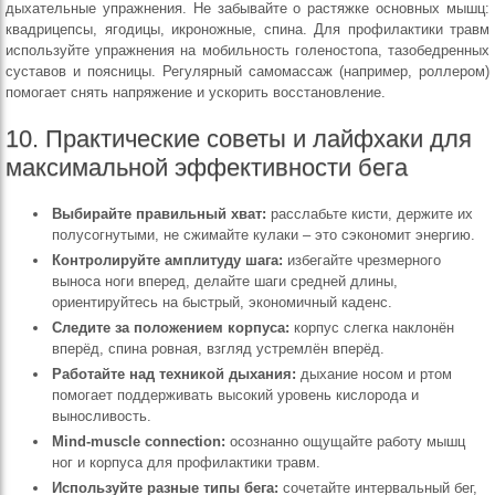
дыхательные упражнения. Не забывайте о растяжке основных мышц:
квадрицепсы, ягодицы, икроножные, спина. Для профилактики травм
используйте упражнения на мобильность голеностопа, тазобедренных
суставов и поясницы. Регулярный самомассаж (например, роллером)
помогает снять напряжение и ускорить восстановление.
10. Практические советы и лайфхаки для
максимальной эффективности бега
Выбирайте правильный хват:
расслабьте кисти, держите их
полусогнутыми, не сжимайте кулаки – это сэкономит энергию.
Контролируйте амплитуду шага:
избегайте чрезмерного
выноса ноги вперед, делайте шаги средней длины,
ориентируйтесь на быстрый, экономичный каденс.
Следите за положением корпуса:
корпус слегка наклонён
вперёд, спина ровная, взгляд устремлён вперёд.
Работайте над техникой дыхания:
дыхание носом и ртом
помогает поддерживать высокий уровень кислорода и
выносливость.
Mind-muscle connection:
осознанно ощущайте работу мышц
ног и корпуса для профилактики травм.
Используйте разные типы бега:
сочетайте интервальный бег,