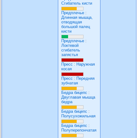
Сгибатель кисти
Предплечье
:
Длинная мышца,
отводящая
большой палец
кисти
Предплечье
:
Локтевой
сгибатель
запястья
Пресс
:
Наружная
косая
Пресс
:
Передняя
зубчатая
Бедра бицепс
:
Двуглавая мышца
бедра
Бедра бицепс
:
Полусухожильная
Бедра бицепс
:
Полуперепончатая