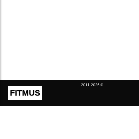
2011-2026 ©
FITMUS
Полезно
Контакты
Пользовательское соглашение
Политика конфиденциальности
Техническая поддержка
Публичная оферта
Предложения и жалобы
support@fitmus.com