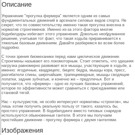
Описание
Упражнение "прогулка фермера" является одним из самых
фундаментальных движений в арсенале силовых видов спорта. Не
секрет, что по совместительству именно такая прогулка внесена в
норматив стронгеменов. Именно из-за этого фактора многие
бодибилдеры избегают этого упражнения. Довольно необдуманное
решение, учитывая тот факт, что такая ходьба приравнивается к
тяжелым базовым движениям. Давайте разберемся во всем более
подробно.
С точки зрения биомеханики перед нами циклическое движение.
Стронгмены называют его локомоторным. Стоит отметить, что здешняя
нагрузка равномерно развивает все мышцы, участвующие в ходьбе, а
именно: ягодичные, квадрицепс, бицепс бедра, мышцы кора, пресс,
разгибатели спины, широчайшие, трапециевидные, мышцы сводящие
лопатки, задние зубчатые, и конечно же – предплечья. Вот и
получается, что «фермер» - одно из лучших базовых упражнений,
которое по эффективности может сравниться с приседаниями или
становой тягой.
Нас – культуристов, не особо интересуют нормативы «стронгов», мы
лишь хотим получить реальную пользу от такого, казалось бы,
простого упражнения. В бодибилдинге вместо типовых снарядов
используются обыкновенные гантели. В итоге мы получаем
простейшее движение - прогулку фермера с двумя гантелями.
Изображения