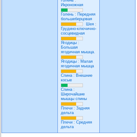
Голень
:
Икроножная
Голень
:
Передняя
большеберцовая
Шея
:
Грудино-ключично-
сосцевидная
Ягодицы
:
Большая
ягодичная мышца.
Ягодицы
:
Малая
ягодичная мышца
Спина
:
Внешние
косые
Спина
:
Широчайшие
мышцы спины
Плечи
:
Задняя
дельта
Плечи
:
Средняя
дельта