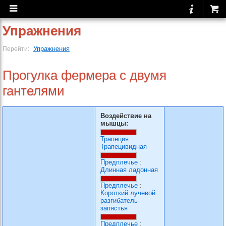
Упражнения
Упражнения
Перейти:
Прогулка фермера с двумя
гантелями
Воздействие на
мышцы:
Трапеция
:
Трапецивидная
Предплечье
:
Длинная ладонная
Предплечье
:
Короткий лучевой
разгибатель
запястья
Предплечье
: