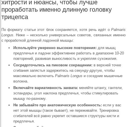
хитрости и нюансы, чтобы лучше
проработать именно длинную головку
трицепса
По формату статьи этот блок сохраняется, хотя речь идёт о
Palmaris
Longus
. Ниже – несколько универсальных советов, связанных именно
с проработкой длинной ладонной мышцы:
Используйте умеренно высокие повторения:
для мышц
предплечья и ладони эффективнее работать в диапазоне 10-20
повторений, развивая выносливость и укрепляя сухожилия.
Сосредоточьтесь на пиковом сокращении:
в верхней точке
сгибания запястья задержитесь на секунду-другую, чтобы
максимально включить
Palmaris Longus
и соседние мышечные
волокна.
Включайте вариативность захвата:
меняйте штангу, гантели,
эспандеры, угол наклона предплечья, чтобы стимулировать
мышцу по-разному.
Не забывайте про анатомическую особенность:
если у вас
нет этой мышцы (такое бывает), не переживайте. Тренировка
сгибателей всё равно укрепит оставшиеся структуры кисти и
предплечья.