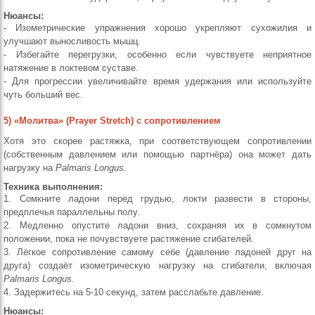
Нюансы:
- Изометрические упражнения хорошо укрепляют сухожилия и
улучшают выносливость мышц.
- Избегайте перегрузки, особенно если чувствуете неприятное
натяжение в локтевом суставе.
- Для прогрессии увеличивайте время удержания или используйте
чуть больший вес.
5) «Молитва» (Prayer Stretch) с сопротивлением
Хотя это скорее растяжка, при соответствующем сопротивлении
(собственным давлением или помощью партнёра) она может дать
нагрузку на
Palmaris Longus
.
Техника выполнения:
1. Сомкните ладони перед грудью, локти развести в стороны,
предплечья параллельны полу.
2. Медленно опустите ладони вниз, сохраняя их в сомкнутом
положении, пока не почувствуете растяжение сгибателей.
3. Лёгкое сопротивление самому себе (давление ладоней друг на
друга) создаёт изометрическую нагрузку на сгибатели, включая
Palmaris Longus
.
4. Задержитесь на 5-10 секунд, затем расслабьте давление.
Нюансы: