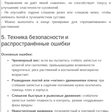
- Упражнение не даёт явной «накачки», но способствует тонусу и
улучшению эластичности сухожилий.
- Не опускайте ладони слишком резко или слишком низко, чтобы
избежать болей в лучезапястном суставе.
- Можно выполнять в конце тренировки для «пропампивания» и
растяжения.
5. Техника безопасности и
распространённые ошибки
Основные ошибки:
Чрезмерный вес:
если вы пытаетесь сгибать запястья со
штангой или гантелями, превышающими возможности
предплечья, риск растяжений и воспалений многократно
возрастает.
Разведение локтей или «читинг» движениями плеча:
при
сгибании запястья в сидячем положении нужно исключить
помощь плеч и корпуса.
Слишком быстрые и рывковые движения:
сгибатели
запястья любят плавность и контроль, резкие «подрывные»
фазы вредны.
Недостаточная разминка:
лучезапястный и локтевой суставы