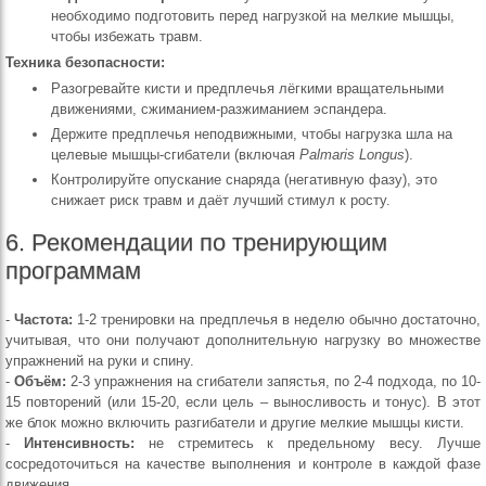
необходимо подготовить перед нагрузкой на мелкие мышцы,
чтобы избежать травм.
Техника безопасности:
Разогревайте кисти и предплечья лёгкими вращательными
движениями, сжиманием-разжиманием эспандера.
Держите предплечья неподвижными, чтобы нагрузка шла на
целевые мышцы-сгибатели (включая
Palmaris Longus
).
Контролируйте опускание снаряда (негативную фазу), это
снижает риск травм и даёт лучший стимул к росту.
6. Рекомендации по тренирующим
программам
-
Частота:
1-2 тренировки на предплечья в неделю обычно достаточно,
учитывая, что они получают дополнительную нагрузку во множестве
упражнений на руки и спину.
-
Объём:
2-3 упражнения на сгибатели запястья, по 2-4 подхода, по 10-
15 повторений (или 15-20, если цель – выносливость и тонус). В этот
же блок можно включить разгибатели и другие мелкие мышцы кисти.
-
Интенсивность:
не стремитесь к предельному весу. Лучше
сосредоточиться на качестве выполнения и контроле в каждой фазе
движения.