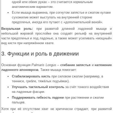
одной или обеих руках – это считается нормальным
анатомическим вариантом.
Если мышца выражена, при согнутом запястье и сжатом кулаке
сухожилие может выступать на внутренней стороне
предплечья, иногда его путают с «дополнительной веной».
Визуальная роль:
при развитой длинной ладонной мышце и
небольшой жировой прослойке она создаёт рельеф на внутренней
части предплечья и под ладонью, а также может усиливать «мощный»
вид кисти при напряжённом хвате.
3. Функции и роль в движении
Основная функция
Palmaris Longus
–
сгибание запястья
и
натяжение
ладонного апоневроза
. Также мышца помогает:
Стабилизировать кисть
при силовом сжатии (например, в
теннисе, гребле, тяжёлых подъёмах).
Улучшать тактильный контроль
за счёт тонкого воздействия
на ладонные фасции.
Поддерживать гибкость ладони
при растяжении и сжатии
пальцев.
Хотя при её отсутствии хват не критически страдает, при развитой