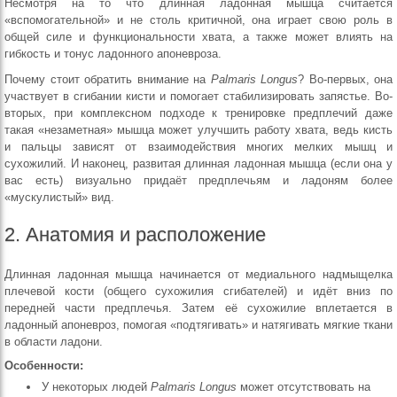
Несмотря на то что длинная ладонная мышца считается
«вспомогательной» и не столь критичной, она играет свою роль в
общей силе и функциональности хвата, а также может влиять на
гибкость и тонус ладонного апоневроза.
Почему стоит обратить внимание на
Palmaris Longus
? Во-первых, она
участвует в сгибании кисти и помогает стабилизировать запястье. Во-
вторых, при комплексном подходе к тренировке предплечий даже
такая «незаметная» мышца может улучшить работу хвата, ведь кисть
и пальцы зависят от взаимодействия многих мелких мышц и
сухожилий. И наконец, развитая длинная ладонная мышца (если она у
вас есть) визуально придаёт предплечьям и ладоням более
«мускулистый» вид.
2. Анатомия и расположение
Длинная ладонная мышца начинается от медиального надмыщелка
плечевой кости (общего сухожилия сгибателей) и идёт вниз по
передней части предплечья. Затем её сухожилие вплетается в
ладонный апоневроз, помогая «подтягивать» и натягивать мягкие ткани
в области ладони.
Особенности:
У некоторых людей
Palmaris Longus
может отсутствовать на