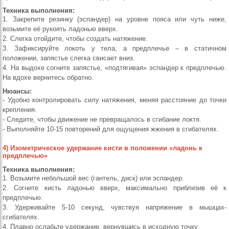
Техника выполнения:
1. Закрепите резинку (эспандер) на уровне пояса или чуть ниже,
возьмите её рукоять ладонью вверх.
2. Слегка отойдите, чтобы создать натяжение.
3. Зафиксируйте локоть у тела, а предплечье – в статичном
положении, запястье слегка свисает вниз.
4. На выдохе согните запястье, «подтягивая» эспандер к предплечью.
На вдохе вернитесь обратно.
Нюансы:
- Удобно контролировать силу натяжения, меняя расстояние до точки
крепления.
- Следите, чтобы движение не превращалось в сгибание локтя.
- Выполняйте 10-15 повторений для ощущения жжения в сгибателях.
4) Изометрическое удержание кисти в положении «ладонь к
предплечью»
Техника выполнения:
1. Возьмите небольшой вес (гантель, диск) или эспандер.
2. Согните кисть ладонью вверх, максимально приблизив её к
предплечью.
3. Удерживайте 5-10 секунд, чувствуя напряжение в мышцах-
сгибателях.
4. Плавно ослабьте удержание, вернувшись в исходную точку.