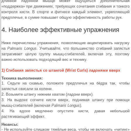
длинной ладонной мышце может ощущаться дополнительная
«поддержка» при движениях, требующих сочетания сгибания и тонкого
контроля кисти. В спорте и фитнесе каждый элемент, укрепляющий
предплечье, в сумме повышает общую эффективность работы рук.
4. Наиболее эффективные упражнения
Ниже перечислены упражнения, позволяющие акцентировать нагрузку
на
Palmaris Longus
. Учитывайте, что большинство сгибаний запястья
затрагивает целую группу мышц-сгибателей, включая эту, поэтому
важно использовать подходящий вес и технику.
1) Сгибания запястья со штангой (Wrist Curls) ладонями вверх
Техника выполнения:
1. Сядьте на скамью, положите предплечья на бёдра так, чтобы
запястья свисали за колени.
2. Возьмите штангу нижним хватом (ладони вверх).
3. На выдохе согните кисти вверх, поднимая штангу при помощи
мышц-сгибателей (включая
Palmaris Longus
).
4. На вдохе медленно опустите кисти, давая небольшой
растягивающий эффект.
Нюансы:
- Не используйте слишком тяжёлые веса, чтобы не включать «читинг»