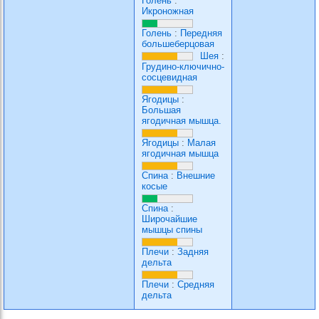
Голень
:
Икроножная
Голень
:
Передняя
большеберцовая
Шея
:
Грудино-ключично-
сосцевидная
Ягодицы
:
Большая
ягодичная мышца.
Ягодицы
:
Малая
ягодичная мышца
Спина
:
Внешние
косые
Спина
:
Широчайшие
мышцы спины
Плечи
:
Задняя
дельта
Плечи
:
Средняя
дельта