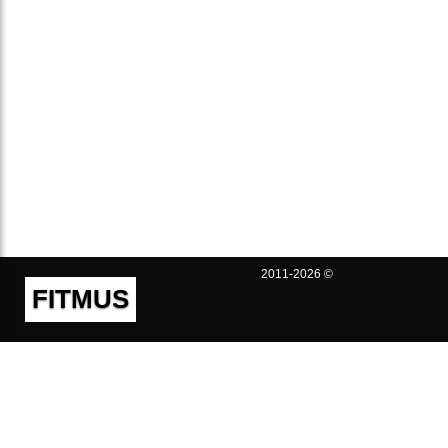
2011-2026 ©
FITMUS
Полезно
Контакты
Пользовательское соглашение
Политика конфиденциальности
Техническая поддержка
Публичная оферта
Предложения и жалобы
support@fitmus.com