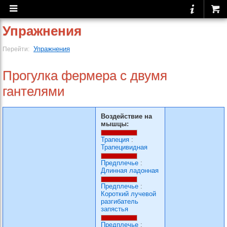
Упражнения
Упражнения
Перейти:
Прогулка фермера с двумя
гантелями
Воздействие на
мышцы:
Трапеция
:
Трапецивидная
Предплечье
:
Длинная ладонная
Предплечье
:
Короткий лучевой
разгибатель
запястья
Предплечье
: