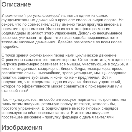
Описание
Упражнение "прогулка фермера" является одним из самых
фундаментальных движений в арсенале силовых видов спорта. Не
секрет, что по совместительству именно такая прогулка внесена в
норматив стронгеменов. Именно из-за этого фактора многие
бодибилдеры избегают этого упражнения. Довольно необдуманное
решение, учитывая тот факт, что такая ходьба приравнивается к
тяжелым базовым движениям. Давайте разберемся во всем более
подробно.
С точки зрения биомеханики перед нами циклическое движение.
Стронгмены называют его локомоторным. Стоит отметить, что здешняя
нагрузка равномерно развивает все мышцы, участвующие в ходьбе, а
именно: ягодичные, квадрицепс, бицепс бедра, мышцы кора, пресс,
разгибатели спины, широчайшие, трапециевидные, мышцы сводящие
лопатки, задние зубчатые, и конечно же – предплечья. Вот и
получается, что «фермер» - одно из лучших базовых упражнений,
которое по эффективности может сравниться с приседаниями или
становой тягой.
Нас – культуристов, не особо интересуют нормативы «стронгов», мы
лишь хотим получить реальную пользу от такого, казалось бы,
простого упражнения. В бодибилдинге вместо типовых снарядов
используются обыкновенные гантели. В итоге мы получаем
простейшее движение - прогулку фермера с двумя гантелями.
Изображения