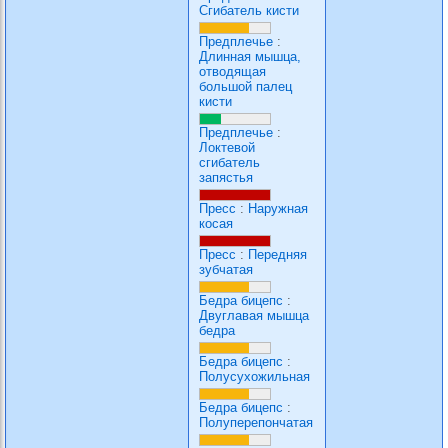
Сгибатель кисти
Предплечье
:
Длинная мышца,
отводящая
большой палец
кисти
Предплечье
:
Локтевой
сгибатель
запястья
Пресс
:
Наружная
косая
Пресс
:
Передняя
зубчатая
Бедра бицепс
:
Двуглавая мышца
бедра
Бедра бицепс
:
Полусухожильная
Бедра бицепс
:
Полуперепончатая