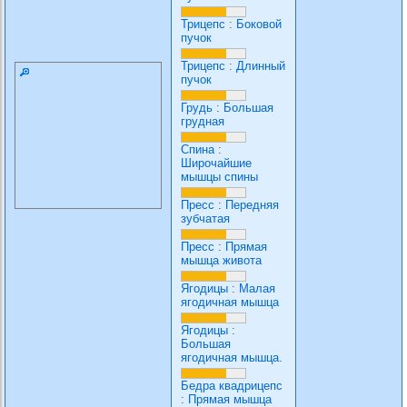
Трицепс
:
Боковой
пучок
Трицепс
:
Длинный
пучок
Грудь
:
Большая
грудная
Спина
:
Широчайшие
мышцы спины
Пресс
:
Передняя
зубчатая
Пресс
:
Прямая
мышца живота
Ягодицы
:
Малая
ягодичная мышца
Ягодицы
:
Большая
ягодичная мышца.
Бедра квадрицепс
:
Прямая мышца