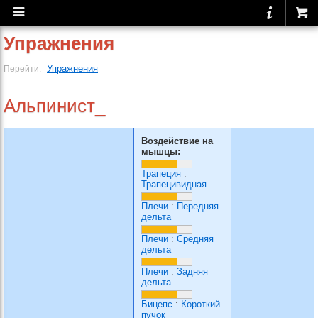
Упражнения
Упражнения
Перейти:
Альпинист_
Воздействие на
мышцы:
Трапеция
:
Трапецивидная
Плечи
:
Передняя
дельта
Плечи
:
Средняя
дельта
Плечи
:
Задняя
дельта
Бицепс
:
Короткий
пучок