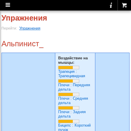
Упражнения
Упражнения
Перейти:
Альпинист_
Воздействие на
мышцы:
Трапеция
:
Трапецивидная
Плечи
:
Передняя
дельта
Плечи
:
Средняя
дельта
Плечи
:
Задняя
дельта
Бицепс
:
Короткий
пучок