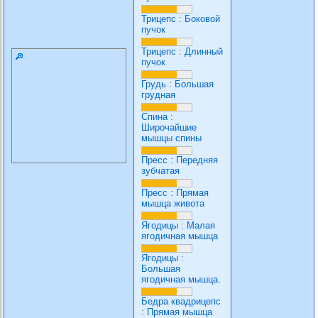
Трицепс
:
Боковой
пучок
Трицепс
:
Длинный
пучок
Грудь
:
Большая
грудная
Спина
:
Широчайшие
мышцы спины
Пресс
:
Передняя
зубчатая
Пресс
:
Прямая
мышца живота
Ягодицы
:
Малая
ягодичная мышца
Ягодицы
:
Большая
ягодичная мышца.
Бедра квадрицепс
:
Прямая мышца