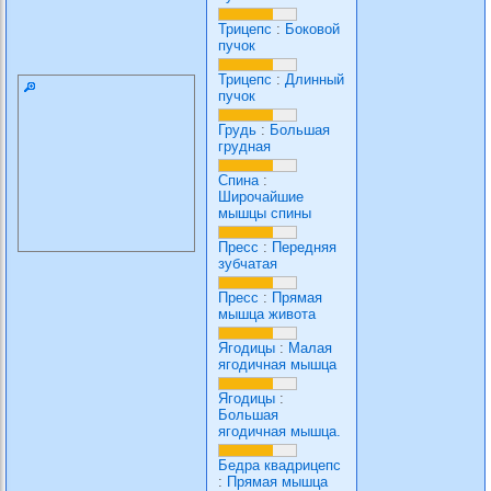
Трицепс
:
Боковой
пучок
Трицепс
:
Длинный
пучок
Грудь
:
Большая
грудная
Спина
:
Широчайшие
мышцы спины
Пресс
:
Передняя
зубчатая
Пресс
:
Прямая
мышца живота
Ягодицы
:
Малая
ягодичная мышца
Ягодицы
:
Большая
ягодичная мышца.
Бедра квадрицепс
:
Прямая мышца