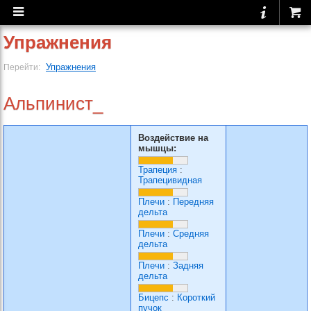
Упражнения
Упражнения
Перейти:
Альпинист_
Воздействие на
мышцы:
Трапеция
:
Трапецивидная
Плечи
:
Передняя
дельта
Плечи
:
Средняя
дельта
Плечи
:
Задняя
дельта
Бицепс
:
Короткий
пучок