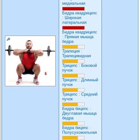
медиальная
Бедра квадрицепс
:
Широкая
латеральная
Бедра квадрицепс
:
Прямая мышца
бедра
Трапеция
:
Трапецивидная
Трицепс
:
Боковой
пучок
Трицепс
:
Длинный
пучок
Трицепс
:
Средний
пучок
Бедра бицепс
:
Двуглавая мышца
бедра
Бедра бицепс
:
Полусухожильная