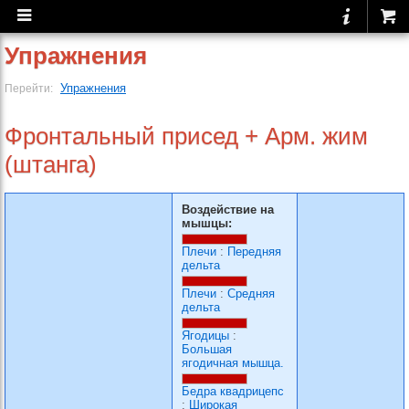
Упражнения
Упражнения
Перейти:
Фронтальный присед + Арм. жим
(штанга)
Воздействие на
мышцы:
Плечи
:
Передняя
дельта
Плечи
:
Средняя
дельта
Ягодицы
:
Большая
ягодичная мышца.
Бедра квадрицепс
:
Широкая