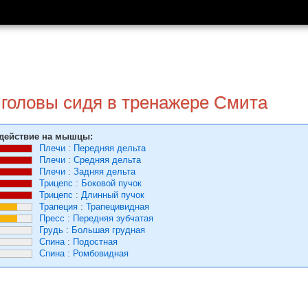
 головы сидя в тренажере Смита
действие на мышцы:
Плечи
:
Передняя дельта
Плечи
:
Средняя дельта
Плечи
:
Задняя дельта
Трицепс
:
Боковой пучок
Трицепс
:
Длинный пучок
Трапеция
:
Трапецивидная
Пресс
:
Передняя зубчатая
Грудь
:
Большая грудная
Спина
:
Подостная
Спина
:
Ромбовидная