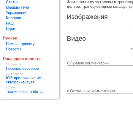
Статьи
Жим штанги из-за головы в тренаж
дельты, трапециевидные мышцы, тр
Мышцы тела
Упражнения
Изображения
Калории
FAQ
Е
Идеи
Видео
Прочее
Помочь проекту
Новости
Е
Последние новости
▾ Лучшие комментарии
02 Января
Перенос серверов
22 Февраля
IOS приложение не
синхронизирует
20 Июня
▾ Остальные комментарии
Технические работы