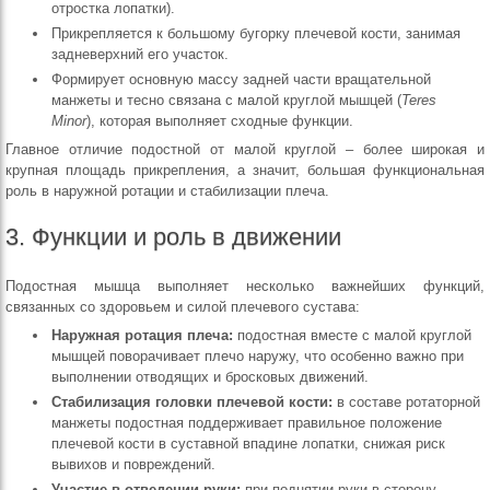
отростка лопатки).
Прикрепляется к большому бугорку плечевой кости, занимая
задневерхний его участок.
Формирует основную массу задней части вращательной
манжеты и тесно связана с малой круглой мышцей (
Teres
Minor
), которая выполняет сходные функции.
Главное отличие подостной от малой круглой – более широкая и
крупная площадь прикрепления, а значит, большая функциональная
роль в наружной ротации и стабилизации плеча.
3. Функции и роль в движении
Подостная мышца выполняет несколько важнейших функций,
связанных со здоровьем и силой плечевого сустава:
Наружная ротация плеча:
подостная вместе с малой круглой
мышцей поворачивает плечо наружу, что особенно важно при
выполнении отводящих и бросковых движений.
Стабилизация головки плечевой кости:
в составе ротаторной
манжеты подостная поддерживает правильное положение
плечевой кости в суставной впадине лопатки, снижая риск
вывихов и повреждений.
Участие в отведении руки:
при поднятии руки в сторону