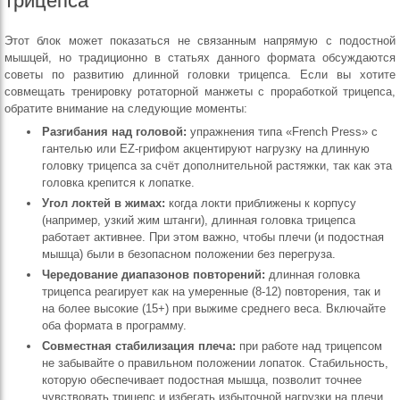
трицепса
Этот блок может показаться не связанным напрямую с подостной
мышцей, но традиционно в статьях данного формата обсуждаются
советы по развитию длинной головки трицепса. Если вы хотите
совмещать тренировку ротаторной манжеты с проработкой трицепса,
обратите внимание на следующие моменты:
Разгибания над головой:
упражнения типа «French Press» с
гантелью или EZ-грифом акцентируют нагрузку на длинную
головку трицепса за счёт дополнительной растяжки, так как эта
головка крепится к лопатке.
Угол локтей в жимах:
когда локти приближены к корпусу
(например, узкий жим штанги), длинная головка трицепса
работает активнее. При этом важно, чтобы плечи (и подостная
мышца) были в безопасном положении без перегруза.
Чередование диапазонов повторений:
длинная головка
трицепса реагирует как на умеренные (8-12) повторения, так и
на более высокие (15+) при выжиме среднего веса. Включайте
оба формата в программу.
Совместная стабилизация плеча:
при работе над трицепсом
не забывайте о правильном положении лопаток. Стабильность,
которую обеспечивает подостная мышца, позволит точнее
чувствовать трицепс и избегать избыточной нагрузки на плечи.