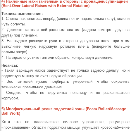
4) Наклонные махи гантелями в стороны с пронацией/супинацией
(Bent-Over Lateral Raises with External Rotation)
Техника выполнения:
1. Слегка наклонитесь вперёд (спина почти параллельна полу), колени
чуть согнуты.
2. Держите гантели нейтральным хватом (ладони смотрят друг на
друга) под плечами.
3. На выдохе разведите руки в стороны до уровня плеч, при этом
выполните лёгкую наружную ротацию плеча (поверните большие
пальцы вверх).
4. На вдохе опустите гантели обратно, контролируя движение.
Нюансы:
- Такая вариация махов задействует не только заднюю дельту, но и
подостную мышцу за счёт наружной ротации.
- Вес гантелей нужно подбирать умеренный, чтобы сохранять
технически правильное движение.
- Следите, чтобы не «круглить» поясницу и не раскачиваться
корпусом.
5) Миофасциальный релиз подостной зоны (Foam Roller/Massage
Ball Work)
Хотя это не классическое силовое упражнение, регулярное
«прокатывание» области подостной мышцы улучшает кровоснабжение