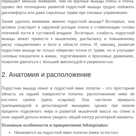
обращают меньше внимания, чем на крупные мышцы спины и плеча,
однако без полноценно развитой подостной мышцы трудно избежать
дискомфорта или даже серьёзных травм при силовых упражнениях.
Зачем уделять внимание именно подостной мышце? Во-первых, она
активно участвует в наружной ротации плеча и стабилизации головы
плечевой кости в суставной впадине. Во-вторых, слабость подостной
мышцы может привести к мышечному дисбалансу и повышенному
риску «защемления» и боли в области плеча. И, наконец, развитая
подостная мышца не только оберегает плечи от травм, но и улучшает
силовые показатели в жимах, подтягиваниях и бросковых движениях,
позволяя двигаться с большей амплитудой и уверенностью.
2. Анатомия и расположение
Подостная мышца лежит в подостной ямке лопатки – это просторная
область на задней поверхности лопатки, расположенная ниже её
костного гребня (spina scapulae). Она частично прикрыта
трапециевидной и дельтовидной мышцами, однако при низком
проценте подкожного жира и развитой мышечной массе на спине в
зоне задней дельты можно увидеть общий контур ротаторной манжеты.
Основные особенности и прикрепления Infraspinatus:
Начинается на подостной ямке лопатки (ниже остистого