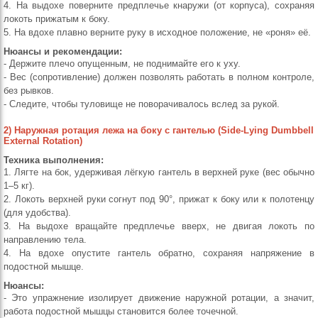
4. На выдохе поверните предплечье кнаружи (от корпуса), сохраняя
локоть прижатым к боку.
5. На вдохе плавно верните руку в исходное положение, не «роня» её.
Нюансы и рекомендации:
- Держите плечо опущенным, не поднимайте его к уху.
- Вес (сопротивление) должен позволять работать в полном контроле,
без рывков.
- Следите, чтобы туловище не поворачивалось вслед за рукой.
2) Наружная ротация лежа на боку с гантелью (Side-Lying Dumbbell
External Rotation)
Техника выполнения:
1. Лягте на бок, удерживая лёгкую гантель в верхней руке (вес обычно
1–5 кг).
2. Локоть верхней руки согнут под 90°, прижат к боку или к полотенцу
(для удобства).
3. На выдохе вращайте предплечье вверх, не двигая локоть по
направлению тела.
4. На вдохе опустите гантель обратно, сохраняя напряжение в
подостной мышце.
Нюансы:
- Это упражнение изолирует движение наружной ротации, а значит,
работа подостной мышцы становится более точечной.