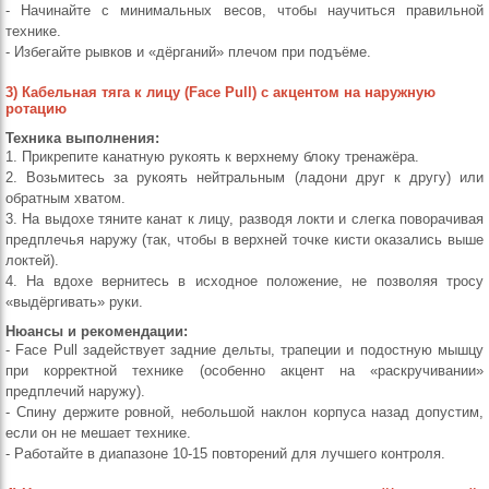
- Начинайте с минимальных весов, чтобы научиться правильной
технике.
- Избегайте рывков и «дёрганий» плечом при подъёме.
3) Кабельная тяга к лицу (Face Pull) с акцентом на наружную
ротацию
Техника выполнения:
1. Прикрепите канатную рукоять к верхнему блоку тренажёра.
2. Возьмитесь за рукоять нейтральным (ладони друг к другу) или
обратным хватом.
3. На выдохе тяните канат к лицу, разводя локти и слегка поворачивая
предплечья наружу (так, чтобы в верхней точке кисти оказались выше
локтей).
4. На вдохе вернитесь в исходное положение, не позволяя тросу
«выдёргивать» руки.
Нюансы и рекомендации:
- Face Pull задействует задние дельты, трапеции и подостную мышцу
при корректной технике (особенно акцент на «раскручивании»
предплечий наружу).
- Спину держите ровной, небольшой наклон корпуса назад допустим,
если он не мешает технике.
- Работайте в диапазоне 10-15 повторений для лучшего контроля.