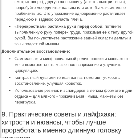
смотрит вверх), другую за поясницу (локоть смотрит вниз),
попробуйте «соединить» пальцы или хотя бы максимально
приблизить их. Это упражнение одновременно растягивает
переднюю и заднюю область плеча.
«Перекрёстная» растяжка руки перед собой:
потяните
выпрямленную руку поперёк груди, прижимая её к телу другой
рукой. Вы почувствуете растяжение задней области дельты и
зоны подостной мышцы.
Дополнительное восстановление:
Самомассаж и миофасциальный релиз: ролики и массажные
мячи помогают снять мышечное напряжение и улучшить
циркуляцию.
Контрастный душ или тёплая ванна: помогают ускорить
восстановление, улучшая кровоток.
Использование резинок и эспандеров в лёгком формате в дни
отдыха – для мягкого «прокачивания» мышц манжеты без
перегрузки.
9. Практические советы и лайфхаки:
хитрости и нюансы, чтобы лучше
проработать именно длинную головку