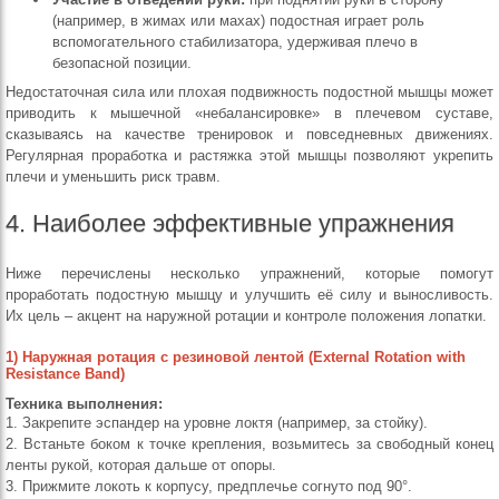
(например, в жимах или махах) подостная играет роль
вспомогательного стабилизатора, удерживая плечо в
безопасной позиции.
Недостаточная сила или плохая подвижность подостной мышцы может
приводить к мышечной «небалансировке» в плечевом суставе,
сказываясь на качестве тренировок и повседневных движениях.
Регулярная проработка и растяжка этой мышцы позволяют укрепить
плечи и уменьшить риск травм.
4. Наиболее эффективные упражнения
Ниже перечислены несколько упражнений, которые помогут
проработать подостную мышцу и улучшить её силу и выносливость.
Их цель – акцент на наружной ротации и контроле положения лопатки.
1) Наружная ротация с резиновой лентой (External Rotation with
Resistance Band)
Техника выполнения:
1. Закрепите эспандер на уровне локтя (например, за стойку).
2. Встаньте боком к точке крепления, возьмитесь за свободный конец
ленты рукой, которая дальше от опоры.
3. Прижмите локоть к корпусу, предплечье согнуто под 90°.