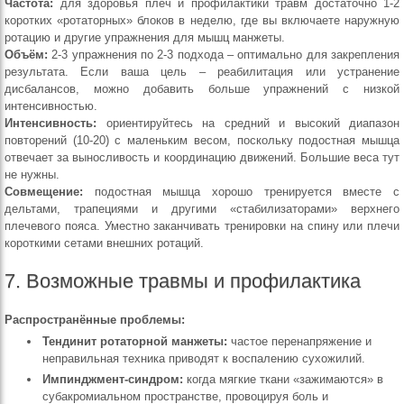
Частота:
для здоровья плеч и профилактики травм достаточно 1-2
коротких «ротаторных» блоков в неделю, где вы включаете наружную
ротацию и другие упражнения для мышц манжеты.
Объём:
2-3 упражнения по 2-3 подхода – оптимально для закрепления
результата. Если ваша цель – реабилитация или устранение
дисбалансов, можно добавить больше упражнений с низкой
интенсивностью.
Интенсивность:
ориентируйтесь на средний и высокий диапазон
повторений (10-20) с маленьким весом, поскольку подостная мышца
отвечает за выносливость и координацию движений. Большие веса тут
не нужны.
Совмещение:
подостная мышца хорошо тренируется вместе с
дельтами, трапециями и другими «стабилизаторами» верхнего
плечевого пояса. Уместно заканчивать тренировки на спину или плечи
короткими сетами внешних ротаций.
7. Возможные травмы и профилактика
Распространённые проблемы:
Тендинит ротаторной манжеты:
частое перенапряжение и
неправильная техника приводят к воспалению сухожилий.
Импинджмент-синдром:
когда мягкие ткани «зажимаются» в
субакромиальном пространстве, провоцируя боль и