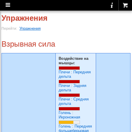
Упражнения
Упражнения
Перейти:
Взрывная сила
Воздействие на
мышцы:
Плечи
:
Передняя
дельта
Плечи
:
Задняя
дельта
Плечи
:
Средняя
дельта
Голень
:
Икроножная
Голень
:
Передняя
большеберцовая