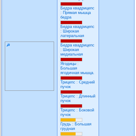
Бедра квадрицепс
:
Прямая мышца
бедра
Бедра квадрицепс
:
Широкая
латеральная
Бедра квадрицепс
:
Широкая
медиальная
Ягодицы
:
Большая
ягодичная мышца.
Трицепс
:
Средний
пучок
Трицепс
:
Длинный
пучок
Трицепс
:
Боковой
пучок
Грудь
:
Большая
грудная