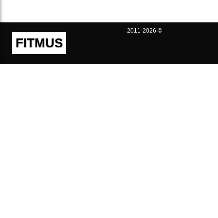
2011-2026 ©
FITMUS
Полезно
Контакты
Пользовательское соглашение
Политика конфиденциальности
Техническая поддержка
Публичная оферта
Предложения и жалобы
support@fitmus.com
Проект
Инструкции
Для разработчиков
FAQ (Вопросы и Ответы)