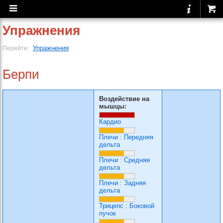
Упражнения
Упражнения
Перейти:
Берпи
Воздействие на
мышцы:
Кардио
Плечи
:
Передняя
дельта
Плечи
:
Средняя
дельта
Плечи
:
Задняя
дельта
Трицепс
:
Боковой
пучок