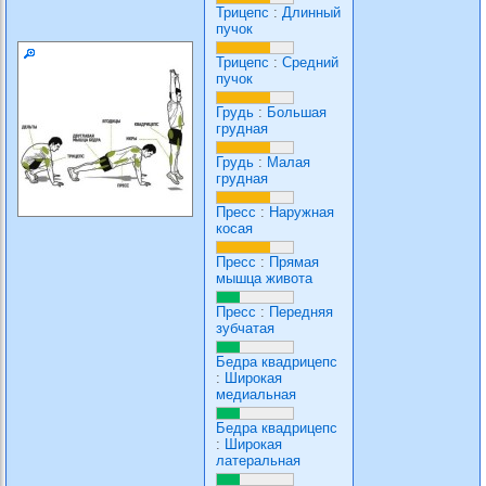
Трицепс
:
Длинный
пучок
Трицепс
:
Средний
пучок
Грудь
:
Большая
грудная
Грудь
:
Малая
грудная
Пресс
:
Наружная
косая
Пресс
:
Прямая
мышца живота
Пресс
:
Передняя
зубчатая
Бедра квадрицепс
:
Широкая
медиальная
Бедра квадрицепс
:
Широкая
латеральная