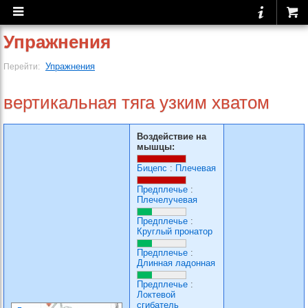
Упражнения
Упражнения
Перейти:
вертикальная тяга узким хватом
Воздействие на
мышцы:
Бицепс
:
Плечевая
Предплечье
:
Плечелучевая
Предплечье
:
Круглый пронатор
Предплечье
:
Длинная ладонная
Предплечье
:
Локтевой
сгибатель