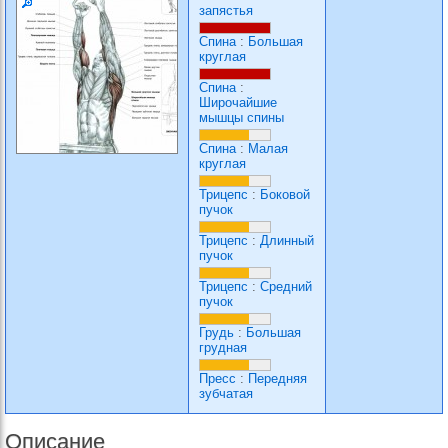
запястья
Спина
:
Большая
круглая
Спина
:
Широчайшие
мышцы спины
Спина
:
Малая
круглая
Трицепс
:
Боковой
пучок
Трицепс
:
Длинный
пучок
Трицепс
:
Средний
пучок
Грудь
:
Большая
грудная
Пресс
:
Передняя
зубчатая
Описание