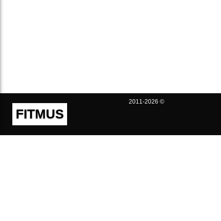
2011-2026 ©
FITMUS
Полезно
Контакты
Пользовательское соглашение
Политика конфиденциальности
Техническая поддержка
Публичная оферта
Предложения и жалобы
support@fitmus.com
Проект