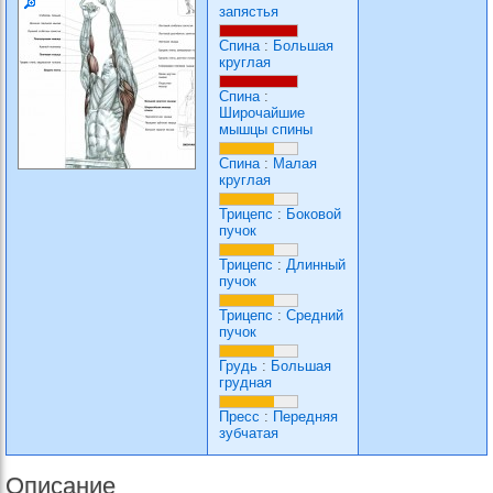
запястья
Спина
:
Большая
круглая
Спина
:
Широчайшие
мышцы спины
Спина
:
Малая
круглая
Трицепс
:
Боковой
пучок
Трицепс
:
Длинный
пучок
Трицепс
:
Средний
пучок
Грудь
:
Большая
грудная
Пресс
:
Передняя
зубчатая
Описание