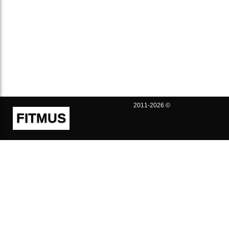
2011-2026 ©
FITMUS
Полезно
Контакты
Пользовательское соглашение
Политика конфиденциальности
Техническая поддержка
Публичная оферта
Предложения и жалобы
support@fitmus.com
Проект