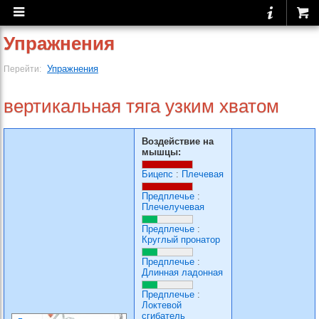
Упражнения
Упражнения
Перейти:
вертикальная тяга узким хватом
Воздействие на
мышцы:
Бицепс
:
Плечевая
Предплечье
:
Плечелучевая
Предплечье
:
Круглый пронатор
Предплечье
:
Длинная ладонная
Предплечье
:
Локтевой
сгибатель