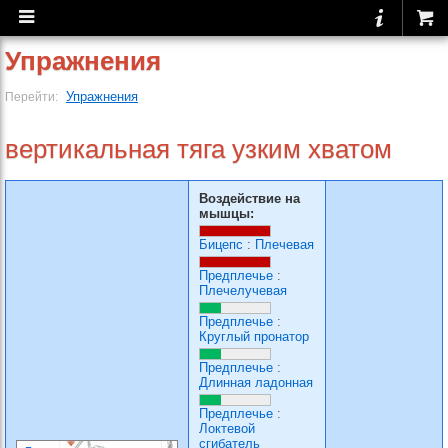
Упражнения
Упражнения
Перейти:
вертикальная тяга узким хватом
Воздействие на
мышцы:
Бицепс
:
Плечевая
Предплечье
:
Плечелучевая
Предплечье
:
Круглый пронатор
Предплечье
:
Длинная ладонная
Предплечье
:
Локтевой
сгибатель