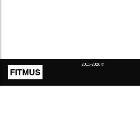
2011-2026 ©
FITMUS
Полезно
Контакты
Пользовательское соглашение
Политика конфиденциальности
Техническая поддержка
Публичная оферта
Предложения и жалобы
support@fitmus.com
Проект