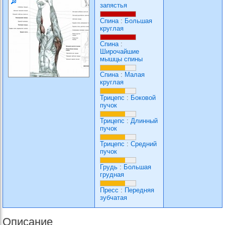
запястья
Спина
:
Большая
круглая
Спина
:
Широчайшие
мышцы спины
Спина
:
Малая
круглая
Трицепс
:
Боковой
пучок
Трицепс
:
Длинный
пучок
Трицепс
:
Средний
пучок
Грудь
:
Большая
грудная
Пресс
:
Передняя
зубчатая
Описание