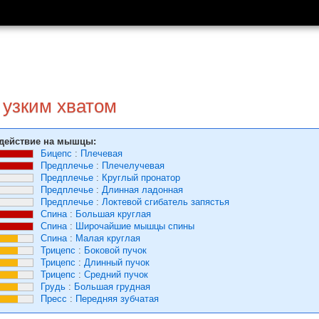
 узким хватом
действие на мышцы:
Бицепс
:
Плечевая
Предплечье
:
Плечелучевая
Предплечье
:
Круглый пронатор
Предплечье
:
Длинная ладонная
Предплечье
:
Локтевой сгибатель запястья
Спина
:
Большая круглая
Спина
:
Широчайшие мышцы спины
Спина
:
Малая круглая
Трицепс
:
Боковой пучок
Трицепс
:
Длинный пучок
Трицепс
:
Средний пучок
Грудь
:
Большая грудная
Пресс
:
Передняя зубчатая