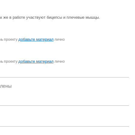
к же в работе участвуют бицепсы и плечевые мышцы.
добавьте материал
чь проекту
лично
добавьте материал
чь проекту
лично
елены