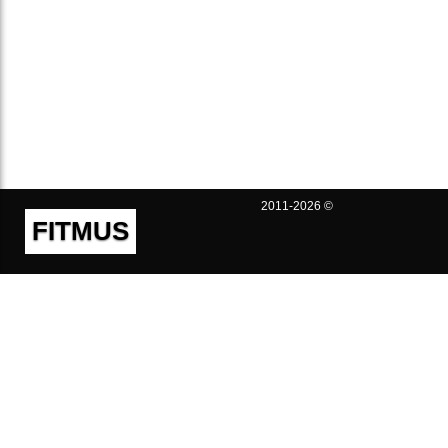
2011-2026 ©
FITMUS
Полезно
Контакты
Пользовательское соглашение
Политика конфиденциальности
Техническая поддержка
Публичная оферта
Предложения и жалобы
support@fitmus.com
Проект