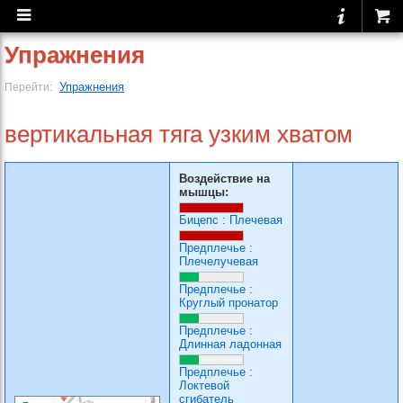
Упражнения
Упражнения
Перейти:
вертикальная тяга узким хватом
Воздействие на
мышцы:
Бицепс
:
Плечевая
Предплечье
:
Плечелучевая
Предплечье
:
Круглый пронатор
Предплечье
:
Длинная ладонная
Предплечье
:
Локтевой
сгибатель