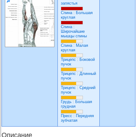
запястья
Спина
:
Большая
круглая
Спина
:
Широчайшие
мышцы спины
Спина
:
Малая
круглая
Трицепс
:
Боковой
пучок
Трицепс
:
Длинный
пучок
Трицепс
:
Средний
пучок
Грудь
:
Большая
грудная
Пресс
:
Передняя
зубчатая
Описание