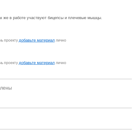
к же в работе участвуют бицепсы и плечевые мышцы.
добавьте материал
чь проекту
лично
добавьте материал
чь проекту
лично
елены