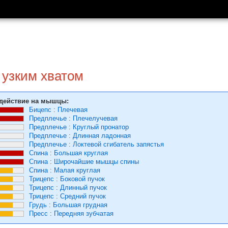
 узким хватом
действие на мышцы:
Бицепс
:
Плечевая
Предплечье
:
Плечелучевая
Предплечье
:
Круглый пронатор
Предплечье
:
Длинная ладонная
Предплечье
:
Локтевой сгибатель запястья
Спина
:
Большая круглая
Спина
:
Широчайшие мышцы спины
Спина
:
Малая круглая
Трицепс
:
Боковой пучок
Трицепс
:
Длинный пучок
Трицепс
:
Средний пучок
Грудь
:
Большая грудная
Пресс
:
Передняя зубчатая