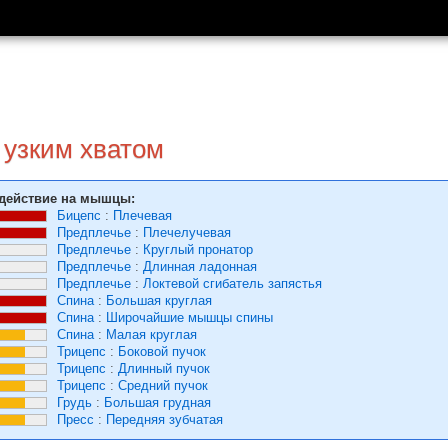
 узким хватом
действие на мышцы:
Бицепс
:
Плечевая
Предплечье
:
Плечелучевая
Предплечье
:
Круглый пронатор
Предплечье
:
Длинная ладонная
Предплечье
:
Локтевой сгибатель запястья
Спина
:
Большая круглая
Спина
:
Широчайшие мышцы спины
Спина
:
Малая круглая
Трицепс
:
Боковой пучок
Трицепс
:
Длинный пучок
Трицепс
:
Средний пучок
Грудь
:
Большая грудная
Пресс
:
Передняя зубчатая