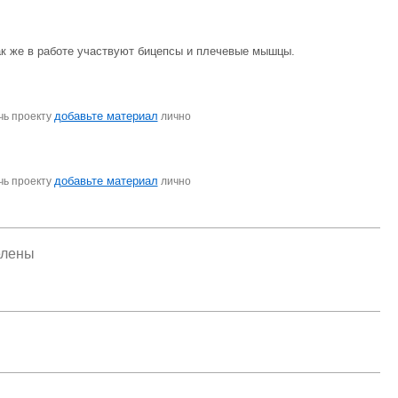
к же в работе участвуют бицепсы и плечевые мышцы.
добавьте материал
чь проекту
лично
добавьте материал
чь проекту
лично
елены