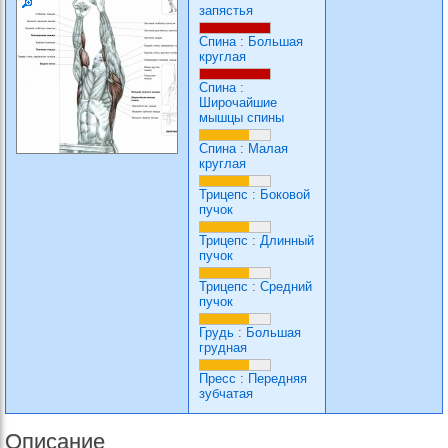
запястья
Спина
:
Большая
круглая
Спина
:
Широчайшие
мышцы спины
Спина
:
Малая
круглая
Трицепс
:
Боковой
пучок
Трицепс
:
Длинный
пучок
Трицепс
:
Средний
пучок
Грудь
:
Большая
грудная
Пресс
:
Передняя
зубчатая
Описание