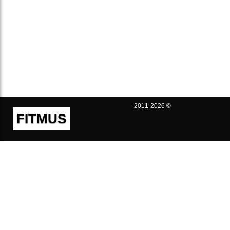
2011-2026 ©
FITMUS
Полезно
Контакты
Пользовательское соглашение
Политика конфиденциальности
Техническая поддержка
Публичная оферта
Предложения и жалобы
support@fitmus.com
Проект