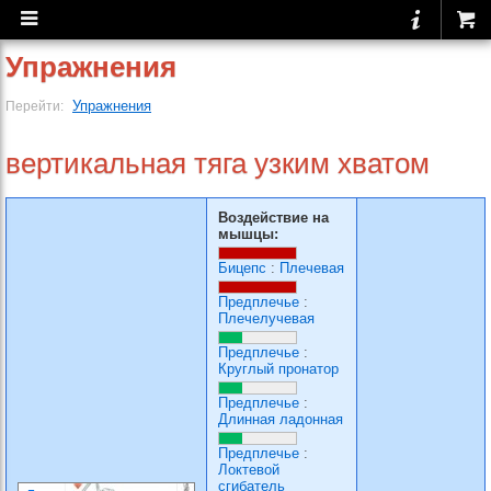
Упражнения
Упражнения
Перейти:
вертикальная тяга узким хватом
Воздействие на
мышцы:
Бицепс
:
Плечевая
Предплечье
:
Плечелучевая
Предплечье
:
Круглый пронатор
Предплечье
:
Длинная ладонная
Предплечье
:
Локтевой
сгибатель