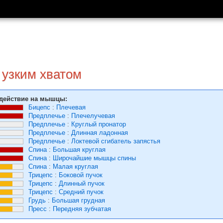
 узким хватом
действие на мышцы:
Бицепс
:
Плечевая
Предплечье
:
Плечелучевая
Предплечье
:
Круглый пронатор
Предплечье
:
Длинная ладонная
Предплечье
:
Локтевой сгибатель запястья
Спина
:
Большая круглая
Спина
:
Широчайшие мышцы спины
Спина
:
Малая круглая
Трицепс
:
Боковой пучок
Трицепс
:
Длинный пучок
Трицепс
:
Средний пучок
Грудь
:
Большая грудная
Пресс
:
Передняя зубчатая