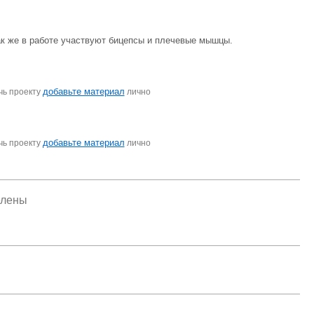
к же в работе участвуют бицепсы и плечевые мышцы.
добавьте материал
чь проекту
лично
добавьте материал
чь проекту
лично
елены