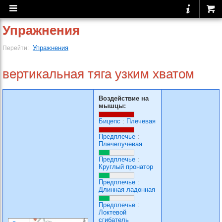
Упражнения
Упражнения
Перейти:
вертикальная тяга узким хватом
Воздействие на
мышцы:
Бицепс
:
Плечевая
Предплечье
:
Плечелучевая
Предплечье
:
Круглый пронатор
Предплечье
:
Длинная ладонная
Предплечье
:
Локтевой
сгибатель