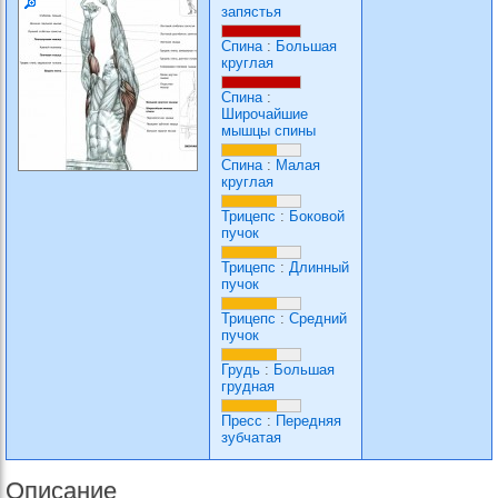
запястья
Спина
:
Большая
круглая
Спина
:
Широчайшие
мышцы спины
Спина
:
Малая
круглая
Трицепс
:
Боковой
пучок
Трицепс
:
Длинный
пучок
Трицепс
:
Средний
пучок
Грудь
:
Большая
грудная
Пресс
:
Передняя
зубчатая
Описание