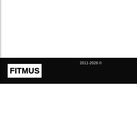
2011-2026 ©
FITMUS
Полезно
Контакты
Пользовательское соглашение
Политика конфиденциальности
Техническая поддержка
Публичная оферта
Предложения и жалобы
support@fitmus.com
Проект