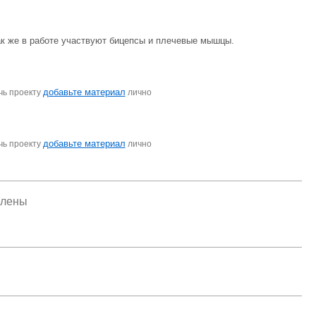
к же в работе участвуют бицепсы и плечевые мышцы.
добавьте материал
чь проекту
лично
добавьте материал
чь проекту
лично
елены