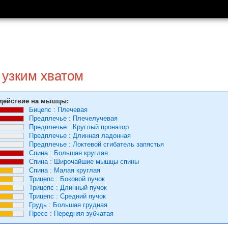
 узким хватом
действие на мышцы:
Бицепс
:
Плечевая
Предплечье
:
Плечелучевая
Предплечье
:
Круглый пронатор
Предплечье
:
Длинная ладонная
Предплечье
:
Локтевой сгибатель запястья
Спина
:
Большая круглая
Спина
:
Широчайшие мышцы спины
Спина
:
Малая круглая
Трицепс
:
Боковой пучок
Трицепс
:
Длинный пучок
Трицепс
:
Средний пучок
Грудь
:
Большая грудная
Пресс
:
Передняя зубчатая