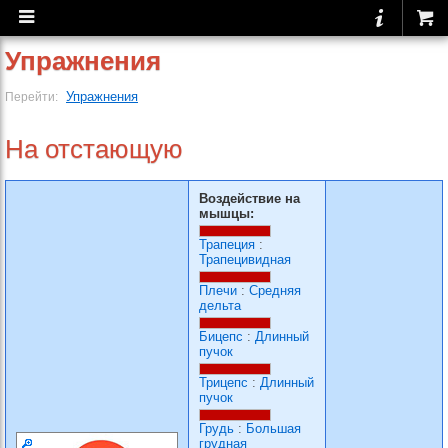
Упражнения
Упражнения
Перейти:
На отстающую
Воздействие на
мышцы:
Трапеция
:
Трапецивидная
Плечи
:
Средняя
дельта
Бицепс
:
Длинный
пучок
Трицепс
:
Длинный
пучок
Грудь
:
Большая
грудная