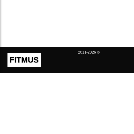
2011-2026 ©
FITMUS
Полезно
Контакты
Пользовательское соглашение
Политика конфиденциальности
Техническая поддержка
Публичная оферта
Предложения и жалобы
support@fitmus.com
Проект
Инструкции