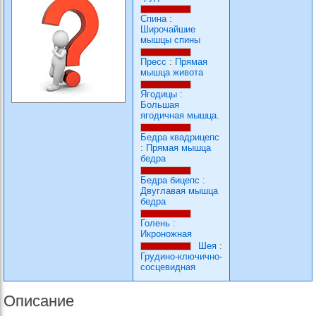
Спина
:
Широчайшие
мышцы спины
Пресс
:
Прямая
мышца живота
Ягодицы
:
Большая
ягодичная мышца.
Бедра квадрицепс
:
Прямая мышца
бедра
Бедра бицепс
:
Двуглавая мышца
бедра
Голень
:
Икроножная
Шея
:
Грудино-ключично-
сосцевидная
Описание