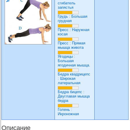
сгибатель
запястья
Грудь
:
Большая
грудная
Пресс
:
Наружная
косая
Пресс
:
Прямая
мышца живота
Ягодицы
:
Большая
ягодичная мышца.
Бедра квадрицепс
:
Широкая
латеральная
Бедра бицепс
:
Двуглавая мышца
бедра
Голень
:
Икроножная
Описание