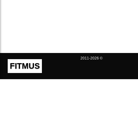
2011-2026 ©
FITMUS
Полезно
Контакты
Пользовательское соглашение
Политика конфиденциальности
Техническая поддержка
Публичная оферта
Предложения и жалобы
support@fitmus.com
Проект