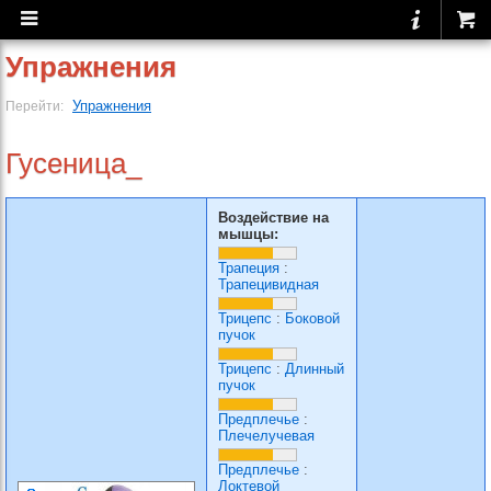
Упражнения
Упражнения
Перейти:
Гусеница_
Воздействие на
мышцы:
Трапеция
:
Трапецивидная
Трицепс
:
Боковой
пучок
Трицепс
:
Длинный
пучок
Предплечье
:
Плечелучевая
Предплечье
:
Локтевой