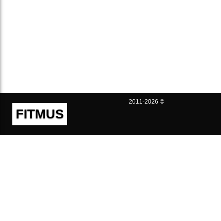
2011-2026 ©
FITMUS
Полезно
Контакты
Пользовательское соглашение
Политика конфиденциальности
Техническая поддержка
Публичная оферта
Предложения и жалобы
support@fitmus.com
Проект