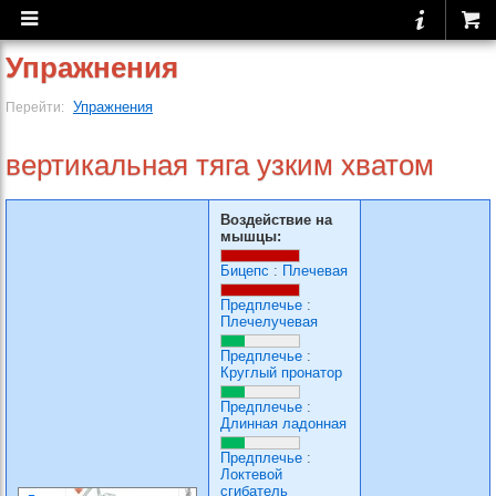
Упражнения
Упражнения
Перейти:
вертикальная тяга узким хватом
Воздействие на
мышцы:
Бицепс
:
Плечевая
Предплечье
:
Плечелучевая
Предплечье
:
Круглый пронатор
Предплечье
:
Длинная ладонная
Предплечье
:
Локтевой
сгибатель