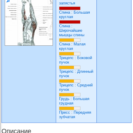
запястья
Спина
:
Большая
круглая
Спина
:
Широчайшие
мышцы спины
Спина
:
Малая
круглая
Трицепс
:
Боковой
пучок
Трицепс
:
Длинный
пучок
Трицепс
:
Средний
пучок
Грудь
:
Большая
грудная
Пресс
:
Передняя
зубчатая
Описание