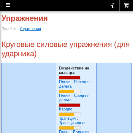
Упражнения
Упражнения
Перейти:
Круговые силовые упражнения (для
ударника)
Воздействие на
мышцы:
Плечи
:
Передняя
дельта
Плечи
:
Средняя
дельта
Кардио
Трапеция
:
Трапецивидная
Грудь
:
Большая