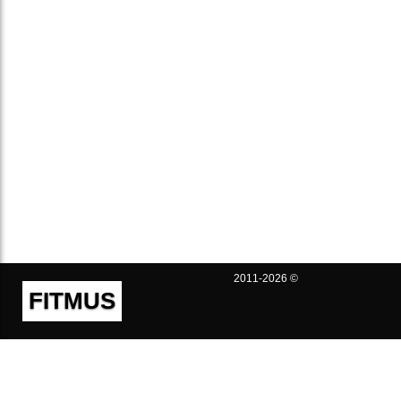
2011-2026 ©
FITMUS
Полезно
Контакты
Пользовательское соглашение
Политика конфиденциальности
Техническая поддержка