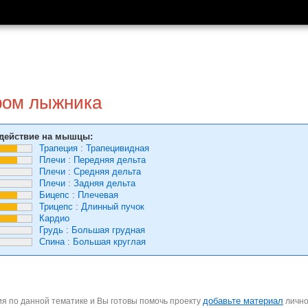
ром лыжника
действие на мышцы:
Трапеция
:
Трапецивидная
Плечи
:
Передняя дельта
Плечи
:
Средняя дельта
Плечи
:
Задняя дельта
Бицепс
:
Плечевая
Трицепс
:
Длинный пучок
Кардио
Грудь
:
Большая грудная
Спина
:
Большая круглая
добавьте материал
я по данной тематике и Вы готовы помочь проекту
личн