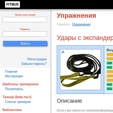
FITMUS
Упражнения
Логин или email:
Упражнения
Перейти:
Пароль:
Удары с экспанде
Воз
Регистрация
Забыли пароль?
Главная
Инструкции
Шаблоны тренировок
Посмотреть
Тренер (beta-тест)
Описание
Список тренеров
Библиотека
Если у вас имеются знания\информаци