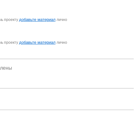
добавьте материал
чь проекту
лично
добавьте материал
чь проекту
лично
елены