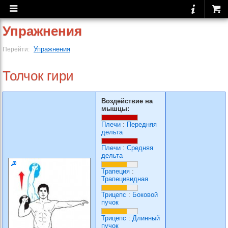
Упражнения
Упражнения
Перейти:
Толчок гири
Воздействие на
мышцы:
Плечи
:
Передняя
дельта
Плечи
:
Средняя
дельта
Трапеция
:
Трапецивидная
Трицепс
:
Боковой
пучок
Трицепс
:
Длинный
пучок