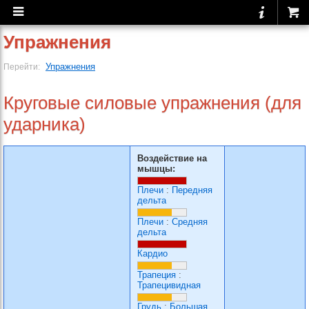
Упражнения
Упражнения
Перейти:
Круговые силовые упражнения (для
ударника)
Воздействие на
мышцы:
Плечи
:
Передняя
дельта
Плечи
:
Средняя
дельта
Кардио
Трапеция
:
Трапецивидная
Грудь
:
Большая