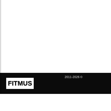
2011-2026 ©
FITMUS
Полезно
Контакты
Пользовательское соглашение
Политика конфиденциальности
Техническая поддержка