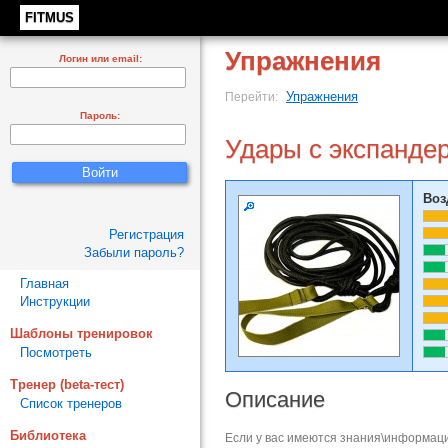
FITMUS
Упражнения
Логин или email:
Упражнения
Перейти:
Пароль:
Удары с экспанде
Воз
Регистрация
Забыли пароль?
Главная
Инструкции
Шаблоны тренировок
Посмотреть
Тренер (beta-тест)
Описание
Список тренеров
Библиотека
Если у вас имеются знания\информаци