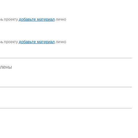
добавьте материал
чь проекту
лично
добавьте материал
чь проекту
лично
елены