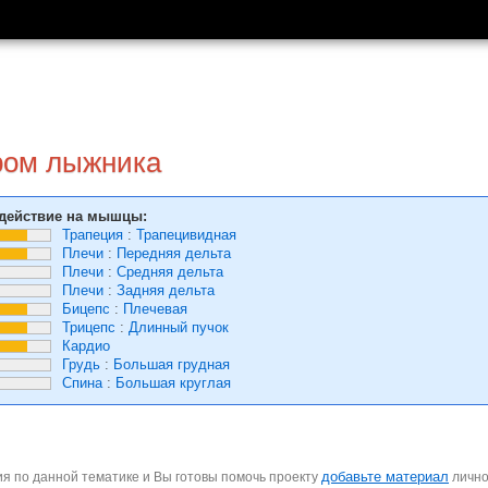
ром лыжника
действие на мышцы:
Трапеция
:
Трапецивидная
Плечи
:
Передняя дельта
Плечи
:
Средняя дельта
Плечи
:
Задняя дельта
Бицепс
:
Плечевая
Трицепс
:
Длинный пучок
Кардио
Грудь
:
Большая грудная
Спина
:
Большая круглая
добавьте материал
я по данной тематике и Вы готовы помочь проекту
личн