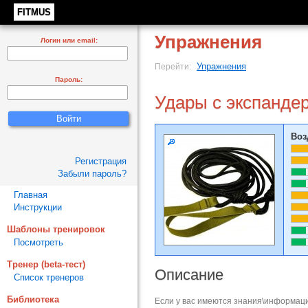
FITMUS
Упражнения
Логин или email:
Упражнения
Перейти:
Пароль:
Удары с экспанде
Воз
Регистрация
Забыли пароль?
Главная
Инструкции
Шаблоны тренировок
Посмотреть
Тренер (beta-тест)
Описание
Список тренеров
Библиотека
Если у вас имеются знания\информаци