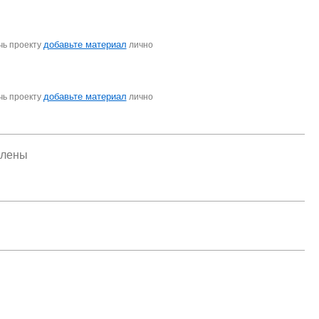
добавьте материал
чь проекту
лично
добавьте материал
чь проекту
лично
елены