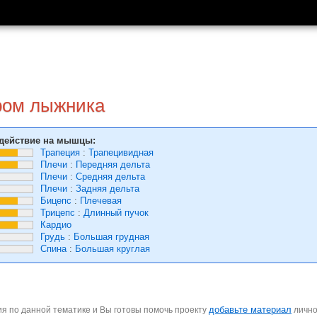
ром лыжника
действие на мышцы:
Трапеция
:
Трапецивидная
Плечи
:
Передняя дельта
Плечи
:
Средняя дельта
Плечи
:
Задняя дельта
Бицепс
:
Плечевая
Трицепс
:
Длинный пучок
Кардио
Грудь
:
Большая грудная
Спина
:
Большая круглая
добавьте материал
я по данной тематике и Вы готовы помочь проекту
личн