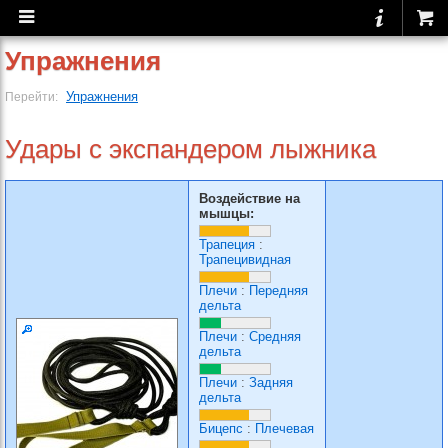
Упражнения
Упражнения
Перейти:
Удары с экспандером лыжника
Воздействие на
мышцы:
Трапеция
:
Трапецивидная
Плечи
:
Передняя
дельта
Плечи
:
Средняя
дельта
Плечи
:
Задняя
дельта
Бицепс
:
Плечевая