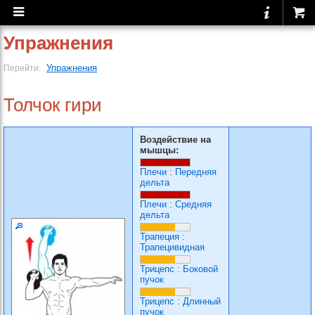
Упражнения
Упражнения
Перейти:
Толчок гири
Воздействие на
мышцы:
Плечи
:
Передняя
дельта
Плечи
:
Средняя
дельта
Трапеция
:
Трапецивидная
Трицепс
:
Боковой
пучок
Трицепс
:
Длинный
пучок