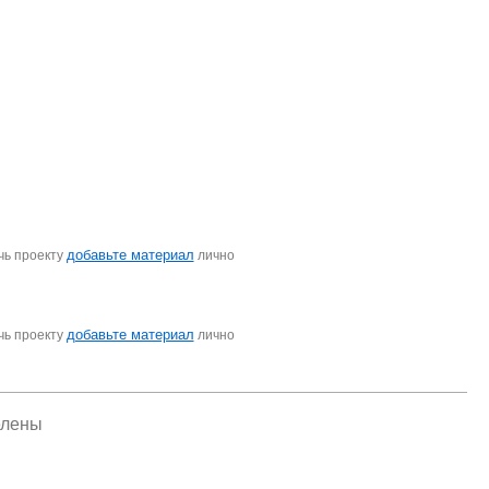
добавьте материал
чь проекту
лично
добавьте материал
чь проекту
лично
елены