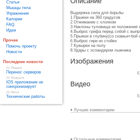
Описание
Статьи
Мышцы тела
Выдержка сила для борьбы
Упражнения
1.Прыжки на 360 градусов
Калории
2.Отжимание с хлопком
FAQ
3.Наклоны туловища из положения 
Идеи
4.Выброс грифа перед собой с вып
5.Прыжки в глубину(со скамьи+бой 
Прочее
6.Выброс гири из стойки
7.Кувырки на полу
Помочь проекту
8.Удары с эспандером лыжника
Новости
Изображения
Последние новости
02 Января
Перенос серверов
Е
22 Февраля
IOS приложение не
Видео
синхронизирует
20 Июня
Е
Технические работы
▾ Лучшие комментарии
▾ Остальные комментарии