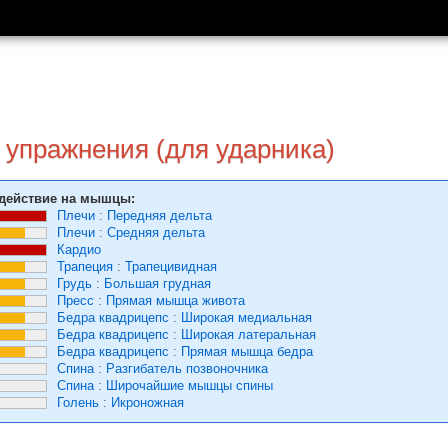
 упражнения (для ударника)
действие на мышцы:
Плечи
:
Передняя дельта
Плечи
:
Средняя дельта
Кардио
Трапеция
:
Трапецивидная
Грудь
:
Большая грудная
Пресс
:
Прямая мышца живота
Бедра квадрицепс
:
Широкая медиальная
Бедра квадрицепс
:
Широкая латеральная
Бедра квадрицепс
:
Прямая мышца бедра
Спина
:
Разгибатель позвоночника
Спина
:
Широчайшие мышцы спины
Голень
:
Икроножная