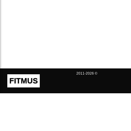
2011-2026 ©
FITMUS
Полезно
Контакты
Пользовательское соглашение
Политика конфиденциальности
Техническая поддержка
Публичная оферта
Предложения и жалобы
support@fitmus.com