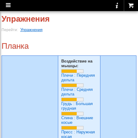
Упражнения
Упражнения
Перейти:
Планка
Воздействие на
мышцы:
Плечи
:
Передняя
дельта
Плечи
:
Средняя
дельта
Грудь
:
Большая
грудная
Спина
:
Внешние
косые
Пресс
:
Наружная
косая