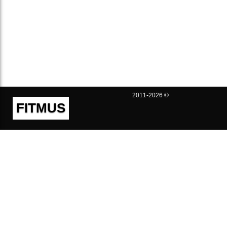
2011-2026 ©
FITMUS
Полезно
Контакты
Пользовательское соглашение
Политика конфиденциальности
Техническая поддержка
Публичная оферта
Предложения и жалобы
support@fitmus.com
Проект