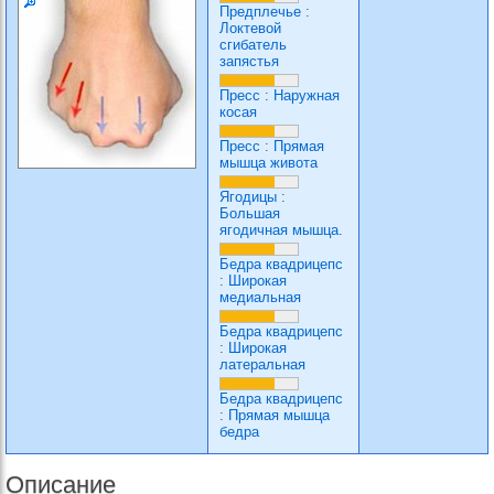
Предплечье
:
Локтевой
сгибатель
запястья
Пресс
:
Наружная
косая
Пресс
:
Прямая
мышца живота
Ягодицы
:
Большая
ягодичная мышца.
Бедра квадрицепс
:
Широкая
медиальная
Бедра квадрицепс
:
Широкая
латеральная
Бедра квадрицепс
:
Прямая мышца
бедра
Описание