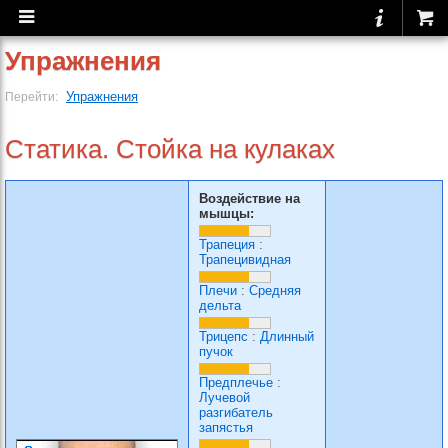
Упражнения
Упражнения
Перейти:
Статика. Стойка на кулаках
Воздействие на
мышцы:
Трапеция
:
Трапецивидная
Плечи
:
Средняя
дельта
Трицепс
:
Длинный
пучок
Предплечье
:
Лучевой
разгибатель
запястья