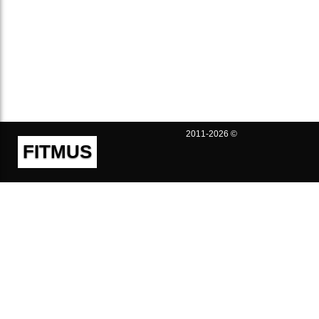
2011-2026 ©
FITMUS
Полезно
Контакты
Пользовательское соглашение
Политика конфиденциальности
Техническая поддержка
Публичная оферта
Предложения и жалобы
support@fitmus.com
Проект