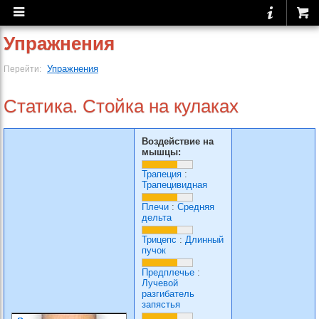
Упражнения
Упражнения
Перейти:
Статика. Стойка на кулаках
Воздействие на
мышцы:
Трапеция
:
Трапецивидная
Плечи
:
Средняя
дельта
Трицепс
:
Длинный
пучок
Предплечье
:
Лучевой
разгибатель
запястья