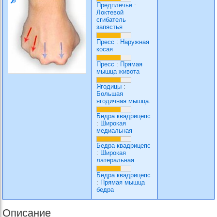
Предплечье
:
Локтевой
сгибатель
запястья
Пресс
:
Наружная
косая
Пресс
:
Прямая
мышца живота
Ягодицы
:
Большая
ягодичная мышца.
Бедра квадрицепс
:
Широкая
медиальная
Бедра квадрицепс
:
Широкая
латеральная
Бедра квадрицепс
:
Прямая мышца
бедра
Описание