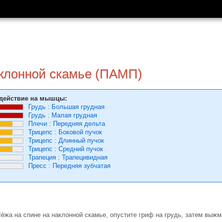
клонной скамье (ПАМП)
действие на мышцы:
Грудь
:
Большая грудная
Грудь
:
Малая грудная
Плечи
:
Передняя дельта
Трицепс
:
Боковой пучок
Трицепс
:
Длинный пучок
Трицепс
:
Средний пучок
Трапеция
:
Трапецивидная
Пресс
:
Передняя зубчатая
. Лёжа на спине на наклонной скамье, опустите гриф на грудь, затем выжм