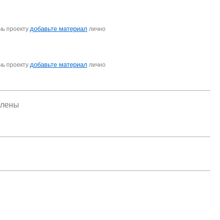
добавьте материал
чь проекту
лично
добавьте материал
чь проекту
лично
елены