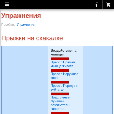
Упражнения
Упражнения
Перейти:
Прыжки на скакалке
Воздействие на
мышцы:
Пресс
:
Прямая
мышца живота
Пресс
:
Наружная
косая
Пресс
:
Передняя
зубчатая
Предплечье
:
Лучевой
разгибатель
запястья