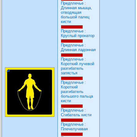
Предплечье
:
Длинная мышца,
отводящая
большой палец
кисти
Предплечье
:
Круглый пронатор
Предплечье
:
Длинная ладонная
Предплечье
:
Короткий лучевой
разгибатель
запястья
Предплечье
:
Короткий
разгибатель
большого пальца
кисти
Предплечье
:
Сгибатель кисти
Предплечье
:
Плечелучевая