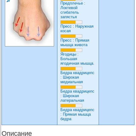
Предплечье
:
Локтевой
сгибатель
запястья
Пресс
:
Наружная
косая
Пресс
:
Прямая
мышца живота
Ягодицы
:
Большая
ягодичная мышца.
Бедра квадрицепс
:
Широкая
медиальная
Бедра квадрицепс
:
Широкая
латеральная
Бедра квадрицепс
:
Прямая мышца
бедра
Описание