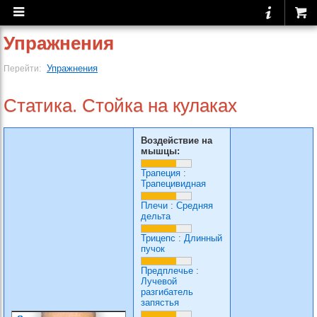
Упражнения
Упражнения
Перейти:
Статика. Стойка на кулаках
Воздействие на
мышцы:
Трапеция
:
Трапецивидная
Плечи
:
Средняя
дельта
Трицепс
:
Длинный
пучок
Предплечье
:
Лучевой
разгибатель
запястья