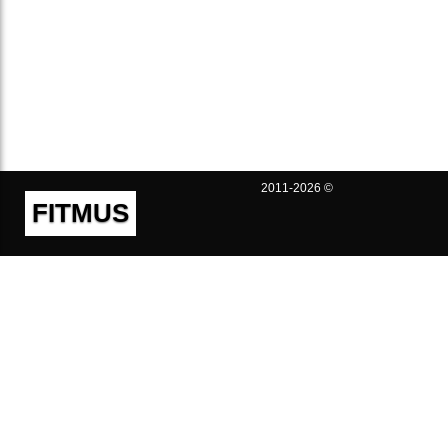
2011-2026 ©
FITMUS
Полезно
Контакты
Пользовательское соглашение
Политика конфиденциальности
Техническая поддержка
Публичная оферта
Предложения и жалобы
support@fitmus.com
Проект