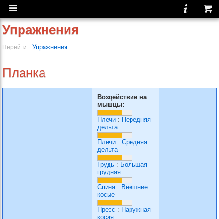
Упражнения
Упражнения
Перейти:
Планка
Воздействие на
мышцы:
Плечи
:
Передняя
дельта
Плечи
:
Средняя
дельта
Грудь
:
Большая
грудная
Спина
:
Внешние
косые
Пресс
:
Наружная
косая