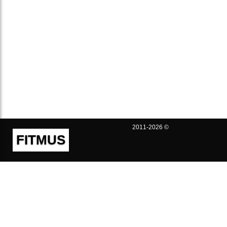
2011-2026 ©
FITMUS
Полезно
Контакты
Пользовательское соглашение
Политика конфиденциальности
Техническая поддержка
Публичная оферта
Предложения и жалобы
support@fitmus.com