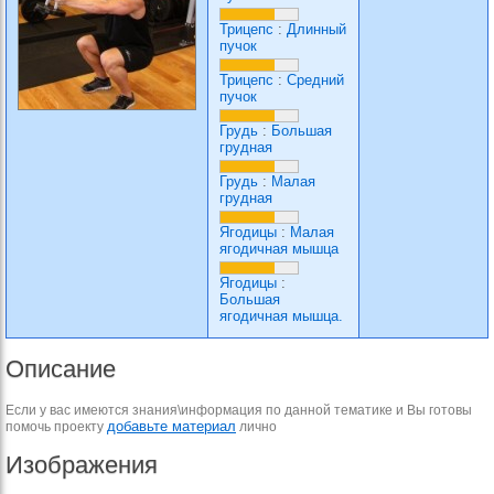
Трицепс
:
Длинный
пучок
Трицепс
:
Средний
пучок
Грудь
:
Большая
грудная
Грудь
:
Малая
грудная
Ягодицы
:
Малая
ягодичная мышца
Ягодицы
:
Большая
ягодичная мышца.
Описание
Если у вас имеются знания\информация по данной тематике и Вы готовы
добавьте материал
помочь проекту
лично
Изображения