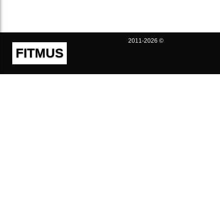
2011-2026 ©
FITMUS
Полезно
Контакты
Пользовательское соглашение
Политика конфиденциальности
Техническая поддержка
Публичная оферта
Предложения и жалобы
support@fitmus.com
Проект
Инструкции
Для разработчиков
FAQ (Вопросы и Ответы)