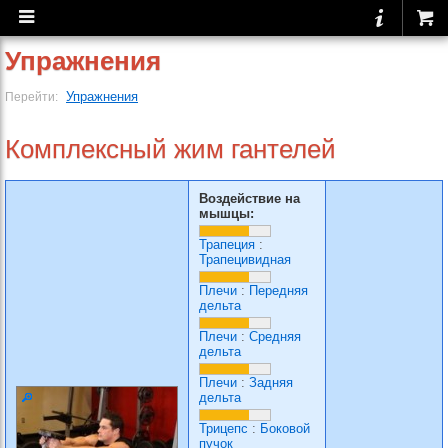
Упражнения
Упражнения
Перейти:
Комплексный жим гантелей
Воздействие на
мышцы:
Трапеция
:
Трапецивидная
Плечи
:
Передняя
дельта
Плечи
:
Средняя
дельта
Плечи
:
Задняя
дельта
Трицепс
:
Боковой
пучок