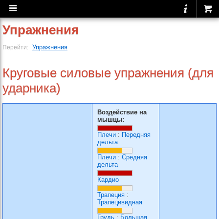
Упражнения
Упражнения
Перейти:
Круговые силовые упражнения (для
ударника)
Воздействие на
мышцы:
Плечи
:
Передняя
дельта
Плечи
:
Средняя
дельта
Кардио
Трапеция
:
Трапецивидная
Грудь
:
Большая