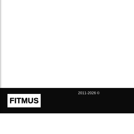
2011-2026 ©
FITMUS
Полезно
Контакты
Пользовательское соглашение
Политика конфиденциальности
Техническая поддержка