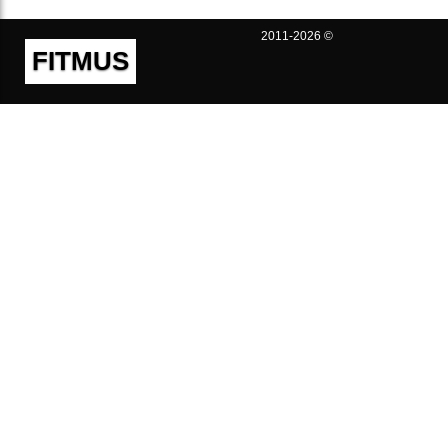
2011-2026 ©
FITMUS
Полезно
Контакты
Пользовательское соглашение
Политика конфиденциальности
Техническая поддержка
Публичная оферта
Предложения и жалобы
support@fitmus.com
Проект
Инструкции
Для разработчиков
FAQ (Вопросы и Ответы)