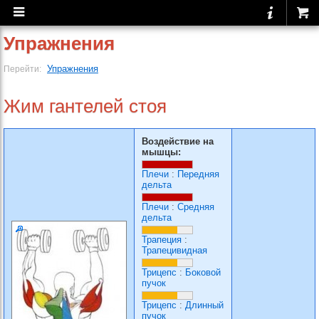
Упражнения
Упражнения
Перейти:
Жим гантелей стоя
Воздействие на
мышцы:
Плечи
:
Передняя
дельта
Плечи
:
Средняя
дельта
Трапеция
:
Трапецивидная
Трицепс
:
Боковой
пучок
Трицепс
:
Длинный
пучок