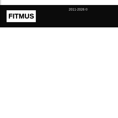
2011-2026 ©
FITMUS
Полезно
Контакты
Пользовательское соглашение
Политика конфиденциальности
Техническая поддержка
Публичная оферта
Предложения и жалобы
support@fitmus.com
Проект
Инструкции
Для разработчиков
FAQ (Вопросы и Ответы)