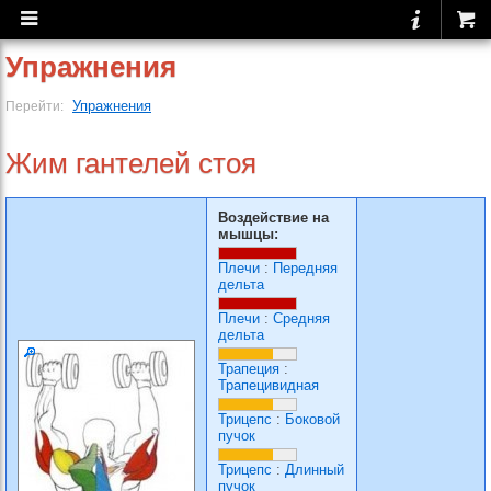
Упражнения
Упражнения
Перейти:
Жим гантелей стоя
Воздействие на
мышцы:
Плечи
:
Передняя
дельта
Плечи
:
Средняя
дельта
Трапеция
:
Трапецивидная
Трицепс
:
Боковой
пучок
Трицепс
:
Длинный
пучок